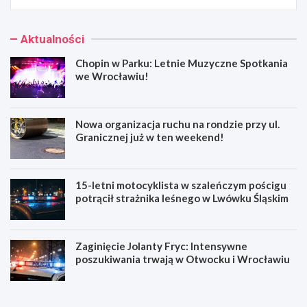
Aktualności
Chopin w Parku: Letnie Muzyczne Spotkania
we Wrocławiu!
Nowa organizacja ruchu na rondzie przy ul.
Granicznej już w ten weekend!
15-letni motocyklista w szaleńczym pościgu
potrącił strażnika leśnego w Lwówku Śląskim
Zaginięcie Jolanty Fryc: Intensywne
poszukiwania trwają w Otwocku i Wrocławiu
C
N
h
o
o
w