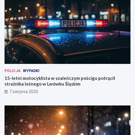
t
e
n
w
e
e
k
e
n
d
!
POLICJA
WYPADKI
15-letni motocyklista w szaleńczym pościgu potrącił
strażnika leśnego w Lwówku Śląskim
7 sierpnia 2026