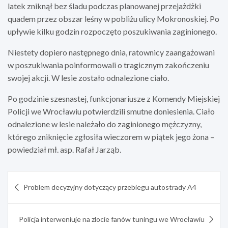
latek zniknął bez śladu podczas planowanej przejażdżki
quadem przez obszar leśny w pobliżu ulicy Mokronoskiej. Po
upływie kilku godzin rozpoczęto poszukiwania zaginionego.
Niestety dopiero następnego dnia, ratownicy zaangażowani
w poszukiwania poinformowali o tragicznym zakończeniu
swojej akcji. W lesie zostało odnalezione ciało.
Po godzinie szesnastej, funkcjonariusze z Komendy Miejskiej
Policji we Wrocławiu potwierdzili smutne doniesienia. Ciało
odnalezione w lesie należało do zaginionego mężczyzny,
którego zniknięcie zgłosiła wieczorem w piątek jego żona –
powiedział mł. asp. Rafał Jarząb.
Nawigacja
Problem decyzyjny dotyczący przebiegu autostrady A4
wpisu
Policja interweniuje na zlocie fanów tuningu we Wrocławiu