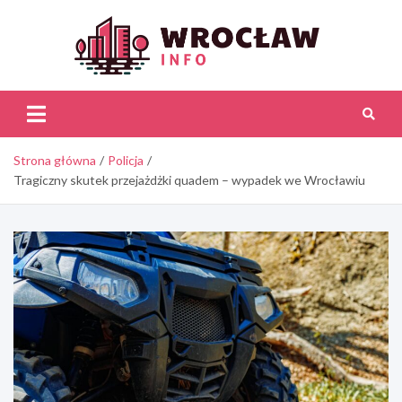
Skip
to
content
Wroc
Inf
Strona główna
Policja
Tragiczny skutek przejażdżki quadem – wypadek we Wrocławiu