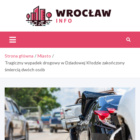
Skip
to
content
Wroc
Inf
Strona główna
Miasto
Tragiczny wypadek drogowy w Dziadowej Kłodzie zakończony
śmiercią dwóch osób