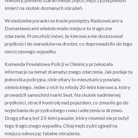
Niestety, pomimo starań medycznych, mężczyzna poniósł
śmierć na skutek doznanych obrażeń.
W niedzielne poranki na trasie pomiędzy Radzowicami a
Domasławicami właśnie miało miejsce to tragiczne
zdarzenie. Przeszłość mówi, że kierowca nie dostosował
prędkości do warunków na drodze, co doprowadziło do tego
nieszczęsnego wypadku.
Komenda Powiatowa Policji w Oleśnicy przekazała
informacje na temat dramatycznego zdarzenia. Jak podaje ta
jednostka policyjna, obie ofiary to mieszkańcy powiatu
oleśnickiego. Jeden z nich to młody 20-letni kierowca, który
prowadził samochód marki Seat. Na skutek nadmiernej
prędkości, stracił kontrolę nad pojazdem, co zmusiło go do
wyjechania do przydrożnego rowu i uderzenia w drzewo.
Drugą ofiarą był 23-letni pasażer, który również nie przeżył
tego tragicznego wypadku. Obaj mężczyźni zginęli na
miejscu odnosząc fatalne obrażenia.