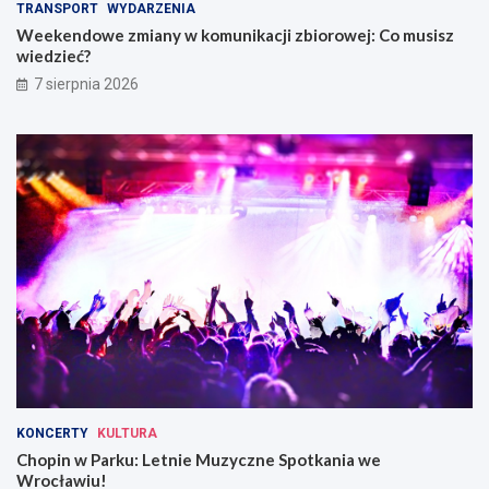
TRANSPORT
WYDARZENIA
i
w
Weekendowe zmiany w komunikacji zbiorowej: Co musisz
W
wiedzieć?
r
o
7 sierpnia 2026
c
ł
a
w
i
u
KONCERTY
KULTURA
Chopin w Parku: Letnie Muzyczne Spotkania we
Wrocławiu!