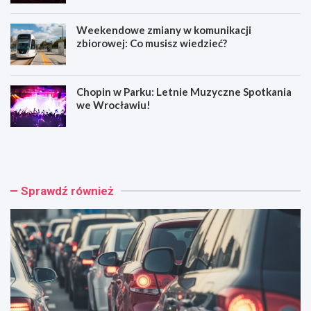
Weekendowe zmiany w komunikacji
zbiorowej: Co musisz wiedzieć?
Chopin w Parku: Letnie Muzyczne Spotkania
we Wrocławiu!
W
M
y
u
p
z
a
y
d
c
Sprawdź również
e
z
k
n
n
e
a
h
A
o
4
ł
:
d
C
o
z
w
t
a