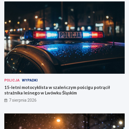
POLICJA
WYPADKI
15-letni motocyklista w szaleńczym pościgu potrącił
strażnika leśnego w Lwówku Śląskim
7 sierpnia 2026