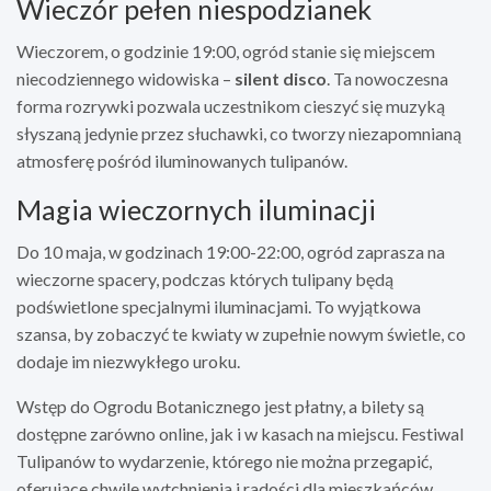
Wieczór pełen niespodzianek
Wieczorem, o godzinie 19:00, ogród stanie się miejscem
niecodziennego widowiska –
silent disco
. Ta nowoczesna
forma rozrywki pozwala uczestnikom cieszyć się muzyką
słyszaną jedynie przez słuchawki, co tworzy niezapomnianą
atmosferę pośród iluminowanych tulipanów.
Magia wieczornych iluminacji
Do 10 maja, w godzinach 19:00-22:00, ogród zaprasza na
wieczorne spacery, podczas których tulipany będą
podświetlone specjalnymi iluminacjami. To wyjątkowa
szansa, by zobaczyć te kwiaty w zupełnie nowym świetle, co
dodaje im niezwykłego uroku.
Wstęp do Ogrodu Botanicznego jest płatny, a bilety są
dostępne zarówno online, jak i w kasach na miejscu. Festiwal
Tulipanów to wydarzenie, którego nie można przegapić,
oferujące chwile wytchnienia i radości dla mieszkańców