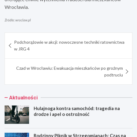
Wrocławia.
Źródło: wroclaw.pl
Nawigacja
Podchorążowie w akcji: nowoczesne techniki ratownictwa
wpisu
w JRG 4
Czad w Wrocławiu: Ewakuacja mieszkańców po groźnym
podtruciu
Aktualności
Hulajnoga kontra samochód: tragedia na
drodze i apel o ostrożność
Rodzinny Piknik w Strzegomianach: Czas na