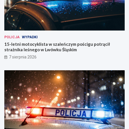
POLICJA
WYPADKI
15-letni motocyklista w szaleńczym pościgu potrącił
strażnika leśnego w Lwówku Śląskim
7 sierpnia 2026