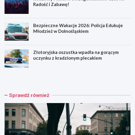
Radość i Zabawę!
Bezpieczne Wakacje 2026: Policja Edukuje
Młodzież w Dolnośląskiem
Złotoryjska oszustka wpadła na gorącym
uczynku z kradzionym plecakiem
H
R
u
o
l
d
a
z
j
i
Sprawdź również
n
n
o
n
g
y
a
P
k
i
o
k
n
n