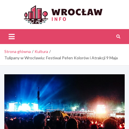
Skip
to
content
Wroc
Inf
Strona główna
Kultura
Tulipany w Wrocławiu: Festiwal Pełen Kolorów i Atrakcji 9 Maja