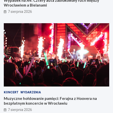
Wypadek na A4: Cztery auta zablokowały ruch między
Wrocławiem a Bielanami
7 sierpnia 2026
KONCERT
WYDARZENIA
Muzyczne hołdowanie pamięci: Ferajna z Hoovera na
bezpłatnym koncercie w Wrocławiu
7 sierpnia 2026