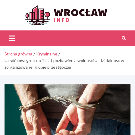
Skip
to
content
Wroc
Inf
Strona główna
Kryminalne
Ukraińcowi grozi do 12 lat pozbawienia wolności za działalność w
zorganizowanej grupie przestępczej