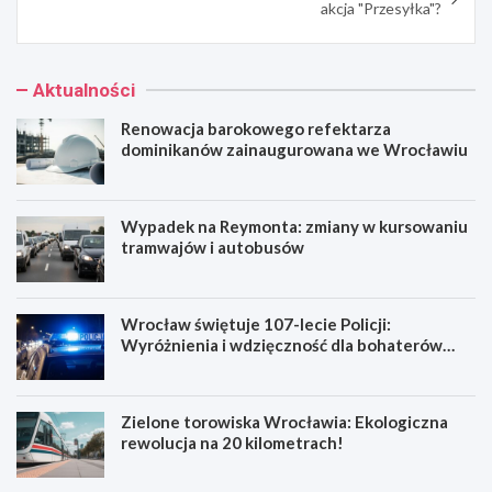
akcja "Przesyłka"?
Aktualności
Renowacja barokowego refektarza
dominikanów zainaugurowana we Wrocławiu
Wypadek na Reymonta: zmiany w kursowaniu
tramwajów i autobusów
Wrocław świętuje 107-lecie Policji:
Wyróżnienia i wdzięczność dla bohaterów
codzienności
Zielone torowiska Wrocławia: Ekologiczna
rewolucja na 20 kilometrach!
R
W