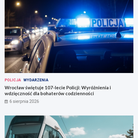
o
b
w
u
a
s
n
ó
a
w
w
e
W
r
o
c
ł
a
POLICJA
WYDARZENIA
w
Wrocław świętuje 107-lecie Policji: Wyróżnienia i
i
wdzięczność dla bohaterów codzienności
u
6 sierpnia 2026