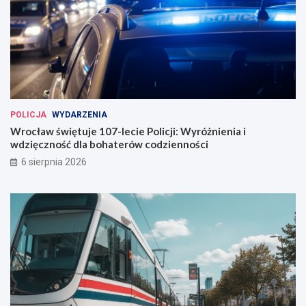
a
w
w
e
W
r
o
c
ł
a
POLICJA
WYDARZENIA
w
Wrocław świętuje 107-lecie Policji: Wyróżnienia i
i
wdzięczność dla bohaterów codzienności
u
6 sierpnia 2026