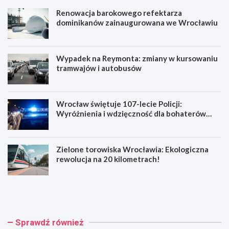
Renowacja barokowego refektarza
dominikanów zainaugurowana we Wrocławiu
Wypadek na Reymonta: zmiany w kursowaniu
tramwajów i autobusów
Wrocław świętuje 107-lecie Policji:
Wyróżnienia i wdzięczność dla bohaterów
codzienności
Zielone torowiska Wrocławia: Ekologiczna
rewolucja na 20 kilometrach!
R
W
e
y
n
p
o
a
w
d
Sprawdź również
a
e