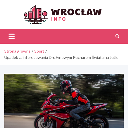
Skip
to
content
Wroc
Inf
Strona główna
Sport
Upadek zainteresowania Drużynowym Pucharem Świata na żużlu