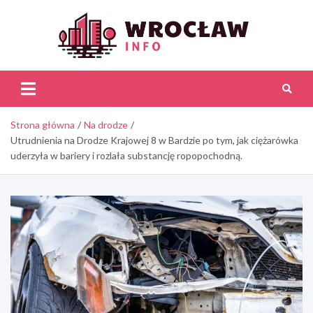
Skip
to
content
Wroc
Inf
Strona główna
Na drodze
Utrudnienia na Drodze Krajowej 8 w Bardzie po tym, jak ciężarówka
uderzyła w bariery i rozlała substancję ropopochodną.