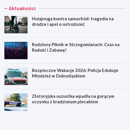
Aktualności
Hulajnoga kontra samochód: tragedia na
drodze i apel o ostrożność
Rodzinny Piknik w Strzegomianach: Czas na
Radość i Zabawę!
Bezpieczne Wakacje 2026: Policja Edukuje
Młodzież w Dolnośląskiem
Złotoryjska oszustka wpadła na gorącym
uczynku z kradzionym plecakiem
H
R
u
o
l
d
a
z