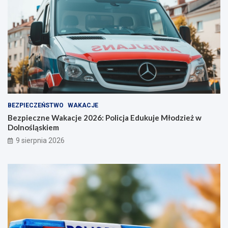
ż
n
o
ś
ć
BEZPIECZEŃSTWO
WAKACJE
Bezpieczne Wakacje 2026: Policja Edukuje Młodzież w
Dolnośląskiem
9 sierpnia 2026