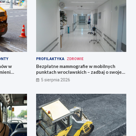
ONTY
PROFILAKTYKA
ZDROWIE
onów w
Bezpłatne mammografie w mobilnych
mieni
punktach wrocławskich – zadbaj o swoje
zdrowie!
5 sierpnia 2026