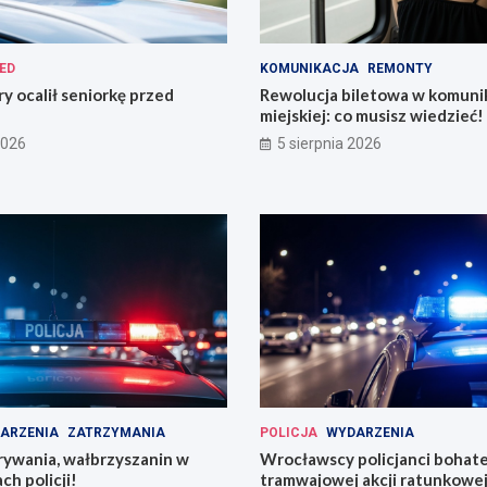
ED
KOMUNIKACJA
REMONTY
ry ocalił seniorkę przed
Rewolucja biletowa w komunik
miejskiej: co musisz wiedzieć!
2026
5 sierpnia 2026
ARZENIA
ZATRZYMANIA
POLICJA
WYDARZENIA
rywania, wałbrzyszanin w
Wrocławscy policjanci bohat
ch policji!
tramwajowej akcji ratunkowej