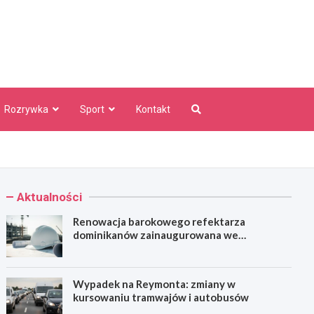
aw Info
Rozrywka
Sport
Kontakt
Aktualności
Renowacja barokowego refektarza
dominikanów zainaugurowana we
Wrocławiu
Wypadek na Reymonta: zmiany w
kursowaniu tramwajów i autobusów