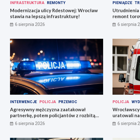
INFRASTRUKTURA
REMONTY
PIENIĄDZE
TR
Modernizacja ulicy Rdestowej: Wrocław
Utrudnienia
stawia na lepszą infrastrukturę!
remont torow
6 sierpnia 2026
6 sierpnia 
INTERWENCJE
POLICJA
PRZEMOC
POLICJA
WYD
Agresywny mężczyzna zaatakował
Wrocławscy 
partnerkę, potem policjantów z rozbitą
uratowali n
butelką
6 sierpnia 2026
6 sierpnia 