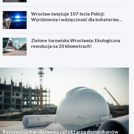
Wrocław świętuje 107-lecie Policji:
Wyróżnienia i wdzięczność dla bohaterów
codzienności
Zielone torowiska Wrocławia: Ekologiczna
rewolucja na 20 kilometrach!
Renowacja barokowego refektarza dominikanów