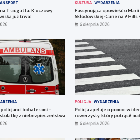
ANSPORT
KULTURA
WYDARZENIA
 na Traugutta: Kluczowy
Fascynująca opowieść o Marii
iska już trwa!
Skłodowskiej-Curie na 9 Hills 
2026
6 sierpnia 2026
ARZENIA
POLICJA
WYDARZENIA
policjanci bohaterami –
Policja apeluje o pomoc w iden
astolatkę z niebezpieczeństwa
rowerzysty, który potrącił ma
2026
6 sierpnia 2026