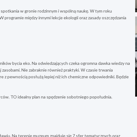
a spotkania w gronie rodzinnym i wspólną naukę. W tym roku
W programie między innymi lekcje ekologii oraz zasady oszczędzania
śników bycia eko. Na odwiedzających czeka ogromna dawka wiedzy na
zasobami. Nie zabraknie również praktyki. W czasie trwania
 z pewnością posłużą lepiej niż ich chemiczne odpowiedniki. Będzie
rców. TO idealny plan na spędzenie sobotniego popołudnia.
awiu. Na terenie muzeum znajduje się 7 sfer tematycznych oraz