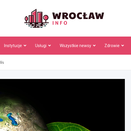
Wrocł
Instytucje
Usługi
Wszystkie newsy
Zdrowie
lis