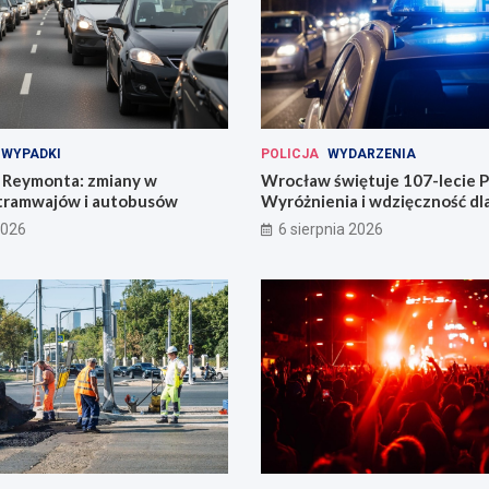
WYPADKI
POLICJA
WYDARZENIA
Reymonta: zmiany w
Wrocław świętuje 107-lecie Po
tramwajów i autobusów
Wyróżnienia i wdzięczność d
codzienności
2026
6 sierpnia 2026