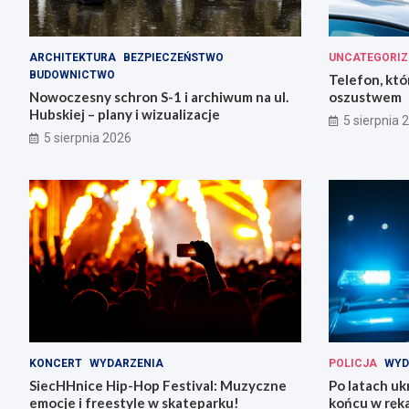
ARCHITEKTURA
BEZPIECZEŃSTWO
UNCATEGORIZ
BUDOWNICTWO
Telefon, któ
Nowoczesny schron S-1 i archiwum na ul.
oszustwem
Hubskiej – plany i wizualizacje
5 sierpnia 
5 sierpnia 2026
KONCERT
WYDARZENIA
POLICJA
WYD
SiecHHnice Hip-Hop Festival: Muzyczne
Po latach uk
emocje i freestyle w skateparku!
końcu w ręka