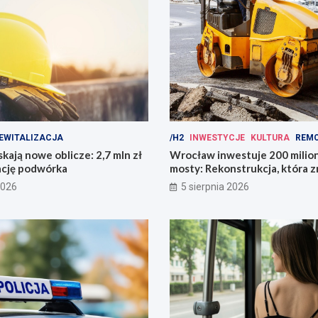
EWITALIZACJA
/H2
INWESTYCJE
KULTURA
REM
kają nowe oblicze: 2,7 mln zł
Wrocław inwestuje 200 mili
ację podwórka
mosty: Rekonstrukcja, która z
miasto!
2026
5 sierpnia 2026