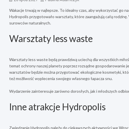
Wakacje trwają w najlepsze. To idealny czas, aby wykorzystać go n
Hydropolis przygotowało warsztaty, które zaangażują całą rodzinę. 
surowców naturalnych.
Warsztaty less waste
Warsztaty less waste będą prawdziwą uciechą dla wszystkich miło
temat ochrony naszej planety poprzez rozsądne gospodarowanie jej 
warsztatów będzie można przygotować ekologiczne kosmetyki, które
też możliwość wyplecenia swojego własnego łapacza snu.
Wydarzenie zainteresuje zarówno dorosłych, jak i młodszych odbio
Inne atrakcje Hydropolis
Zwiedzanie Hydropolis należy do ciekawszych aktywności we Wrocł