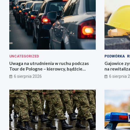
UNCATEGORIZED
PODWÓRKA
R
Uwaga na utrudnienia w ruchu podczas
Gajowice zys
Tour de Pologne – kierowcy, bądźcie
na rewitaliz
przygotowani!
6 sierpnia 2026
6 sierpnia 