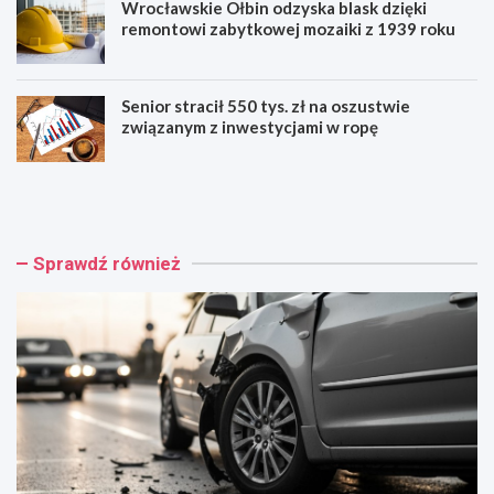
Wrocławskie Ołbin odzyska blask dzięki
remontowi zabytkowej mozaiki z 1939 roku
Senior stracił 550 tys. zł na oszustwie
związanym z inwestycjami w ropę
W
F
r
e
o
s
c
t
ł
i
Sprawdź również
a
w
w
a
:
l
W
M
y
u
p
z
a
y
d
c
e
z
k
n
n
a
a
J