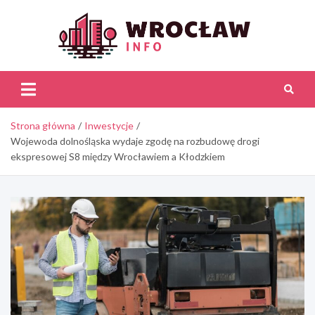
Skip
to
content
Wroc
Inf
Strona główna
Inwestycje
Wojewoda dolnośląska wydaje zgodę na rozbudowę drogi
ekspresowej S8 między Wrocławiem a Kłodzkiem