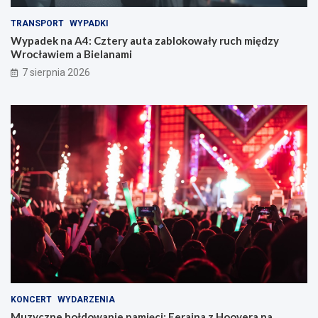
TRANSPORT
WYPADKI
Wypadek na A4: Cztery auta zablokowały ruch między
Wrocławiem a Bielanami
7 sierpnia 2026
KONCERT
WYDARZENIA
Muzyczne hołdowanie pamięci: Ferajna z Hoovera na