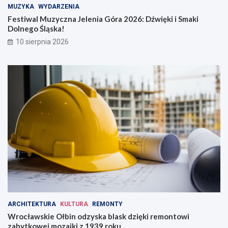
ż
S
MUZYKA
WYDARZENIA
u
m
Festiwal Muzyczna Jelenia Góra 2026: Dźwięki i Smaki
j
a
Dolnego Śląska!
e
k
10 sierpnia 2026
r
i
u
D
c
o
h
l
n
e
g
o
Ś
l
ą
s
k
a
!
ARCHITEKTURA
KULTURA
REMONTY
Wrocławskie Ołbin odzyska blask dzięki remontowi
zabytkowej mozaiki z 1939 roku