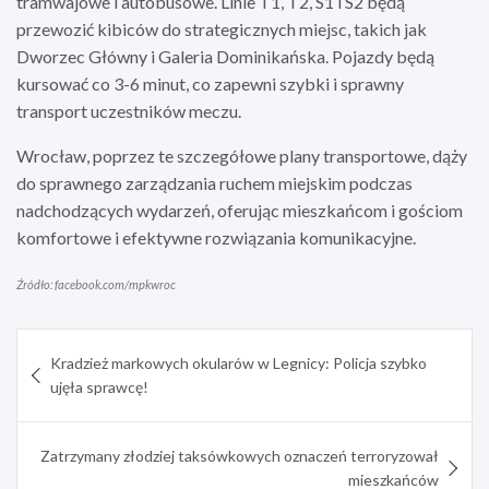
tramwajowe i autobusowe. Linie T1, T2, S1 i S2 będą
przewozić kibiców do strategicznych miejsc, takich jak
Dworzec Główny i Galeria Dominikańska. Pojazdy będą
kursować co 3-6 minut, co zapewni szybki i sprawny
transport uczestników meczu.
Wrocław, poprzez te szczegółowe plany transportowe, dąży
do sprawnego zarządzania ruchem miejskim podczas
nadchodzących wydarzeń, oferując mieszkańcom i gościom
komfortowe i efektywne rozwiązania komunikacyjne.
Źródło: facebook.com/mpkwroc
Nawigacja
Kradzież markowych okularów w Legnicy: Policja szybko
wpisu
ujęła sprawcę!
Zatrzymany złodziej taksówkowych oznaczeń terroryzował
mieszkańców