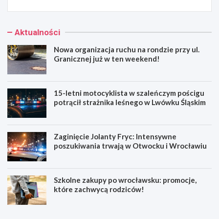
Aktualności
Nowa organizacja ruchu na rondzie przy ul.
Granicznej już w ten weekend!
15-letni motocyklista w szaleńczym pościgu
potrącił strażnika leśnego w Lwówku Śląskim
Zaginięcie Jolanty Fryc: Intensywne
poszukiwania trwają w Otwocku i Wrocławiu
Szkolne zakupy po wrocławsku: promocje,
które zachwycą rodziców!
N
1
o
5