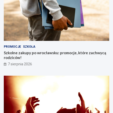
k
i
m
PROMOCJE
SZKOŁA
Szkolne zakupy po wrocławsku: promocje, które zachwycą
rodziców!
7 sierpnia 2026