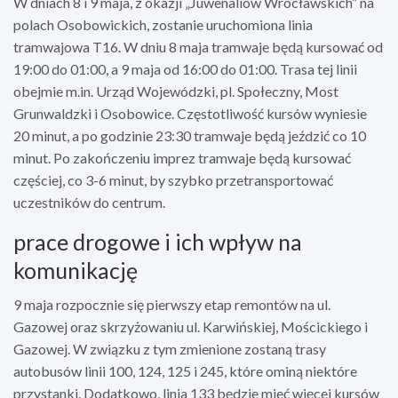
W dniach 8 i 9 maja, z okazji „Juwenaliów Wrocławskich” na
polach Osobowickich, zostanie uruchomiona linia
tramwajowa T16. W dniu 8 maja tramwaje będą kursować od
19:00 do 01:00, a 9 maja od 16:00 do 01:00. Trasa tej linii
obejmie m.in. Urząd Wojewódzki, pl. Społeczny, Most
Grunwaldzki i Osobowice. Częstotliwość kursów wyniesie
20 minut, a po godzinie 23:30 tramwaje będą jeździć co 10
minut. Po zakończeniu imprez tramwaje będą kursować
częściej, co 3-6 minut, by szybko przetransportować
uczestników do centrum.
prace drogowe i ich wpływ na
komunikację
9 maja rozpocznie się pierwszy etap remontów na ul.
Gazowej oraz skrzyżowaniu ul. Karwińskiej, Mościckiego i
Gazowej. W związku z tym zmienione zostaną trasy
autobusów linii 100, 124, 125 i 245, które ominą niektóre
przystanki. Dodatkowo, linia 133 będzie mieć więcej kursów