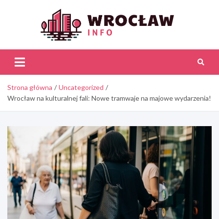
Skip
to
content
Wroc
Inf
Strona główna
Uncategorized
Wrocław na kulturalnej fali: Nowe tramwaje na majowe wydarzenia!