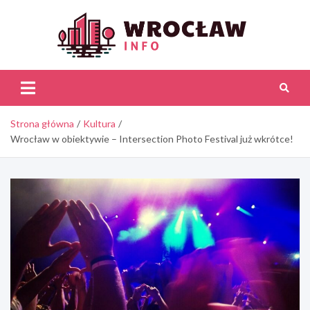
Skip
to
content
Wroc
Inf
Strona główna
Kultura
Wrocław w obiektywie – Intersection Photo Festival już wkrótce!