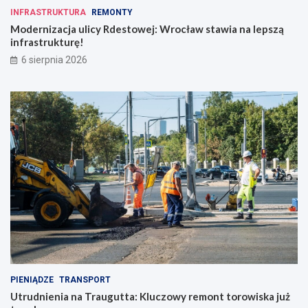
a
!
INFRASTRUKTURA
REMONTY
t
Modernizacja ulicy Rdestowej: Wrocław stawia na lepszą
e
infrastrukturę!
r
ó
6 sierpnia 2026
w
c
o
d
z
i
e
n
n
o
ś
c
i
PIENIĄDZE
TRANSPORT
Utrudnienia na Traugutta: Kluczowy remont torowiska już