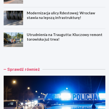
Modernizacja ulicy Rdestowej: Wrocław
stawia na lepszą infrastrukturę!
Utrudnienia na Traugutta: Kluczowy remont
torowiska już trwa!
W
Z
r
i
o
e
c
l
ł
o
Sprawdź również
a
n
w
e
ś
t
w
o
i
r
ę
o
t
w
u
i
j
s