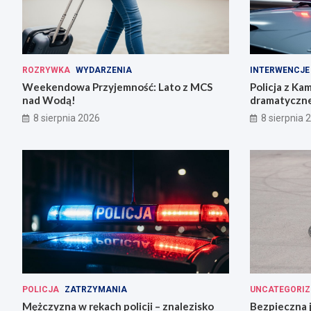
ROZRYWKA
WYDARZENIA
INTERWENCJE
Weekendowa Przyjemność: Lato z MCS
Policja z Ka
nad Wodą!
dramatyczne
8 sierpnia 2026
8 sierpnia 
POLICJA
ZATRZYMANIA
UNCATEGORIZ
Mężczyzna w rękach policji – znalezisko
Bezpieczna 