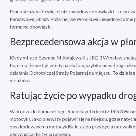
Praca strażaka to więcej niż zawodowe obowiązki – to praw
Państwowej Straży Pożarnej we Wrocławiu niejednokrotnie p
formalne obowiązki.
Bezprecedensowa akcja w pło
Kiedy mł. asp. Szymon Mikołajewski z JRG 3 Wrocław znalazł
Pomimo, że nie był wtedy na służbie, szybko ocenił zagrożen
działania Ochotniczej Straży Pożarnej na miejscu.
To działa
strażaka
.
Ratując życie po wypadku dr
W drodze do domu mł. ogn. Radosław Terlecki z JRG 3 Wrocła
motocykl. Jako pierwszy pojawił się na miejscu, gdzie natyc
poszkodowanemu motocykliście, aż do przybycia ratownikó
decydująca dla życia rannego.