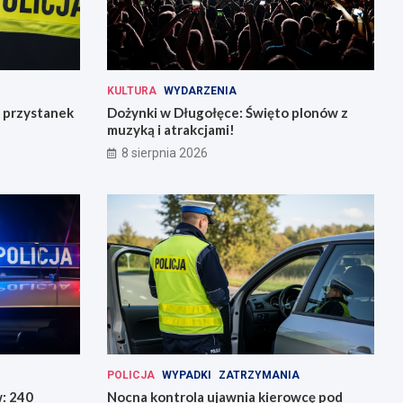
KULTURA
WYDARZENIA
 przystanek
Dożynki w Długołęce: Święto plonów z
muzyką i atrakcjami!
8 sierpnia 2026
POLICJA
WYPADKI
ZATRZYMANIA
w: 240
Nocna kontrola ujawnia kierowcę pod