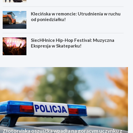
Klecińska w remoncie: Utrudnienia w ruchu
od poniedziałku!
SiecHHnice Hip-Hop Festival: Muzyczna
Ekspresja w Skateparku!
Złotoryjska oszustka wpadła na gorącym uczynku z