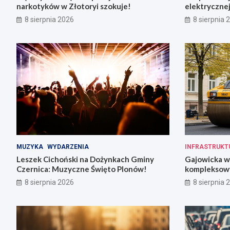
narkotyków w Złotoryi szokuje!
elektrycznej
8 sierpnia 2026
8 sierpnia 
MUZYKA
WYDARZENIA
INFRASTRUKT
Leszek Cichoński na Dożynkach Gminy
Gajowicka w
Czernica: Muzyczne Święto Plonów!
kompleksow
w 18 tygodn
8 sierpnia 2026
8 sierpnia 