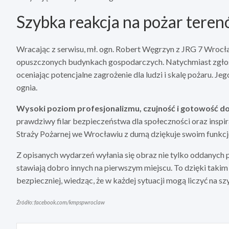
Szybka reakcja na pożar tere
Wracając z serwisu, mł. ogn. Robert Węgrzyn z JRG 7 Wrocła
opuszczonych budynkach gospodarczych. Natychmiast zgłosił
oceniając potencjalne zagrożenie dla ludzi i skalę pożaru. J
ognia.
Wysoki poziom profesjonalizmu, czujność i gotowość do
prawdziwy filar bezpieczeństwa dla społeczności oraz ins
Straży Pożarnej we Wrocławiu z dumą dziękuje swoim funkcjo
Z opisanych wydarzeń wyłania się obraz nie tylko oddanych 
stawiają dobro innych na pierwszym miejscu. To dzięki ta
bezpieczniej, wiedząc, że w każdej sytuacji mogą liczyć na sz
Źródło: facebook.com/kmpspwroclaw