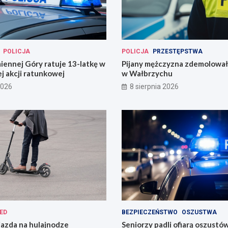
POLICJA
POLICJA
PRZESTĘPSTWA
miennej Góry ratuje 13-latkę w
Pijany mężczyzna zdemolował
j akcji ratunkowej
w Wałbrzychu
2026
8 sierpnia 2026
ED
BEZPIECZEŃSTWO
OSZUSTWA
jazda na hulajnodze
Seniorzy padli ofiarą oszustó