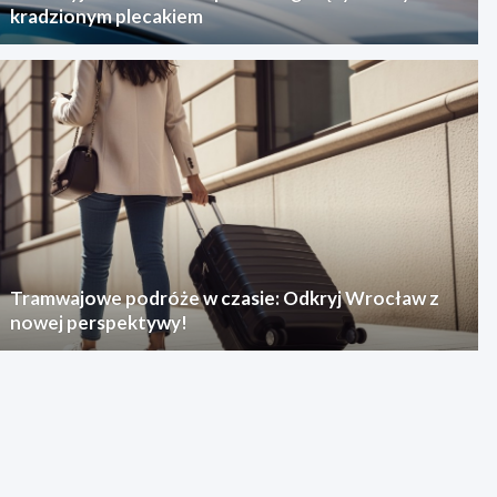
kradzionym plecakiem
Tramwajowe podróże w czasie: Odkryj Wrocław z
nowej perspektywy!