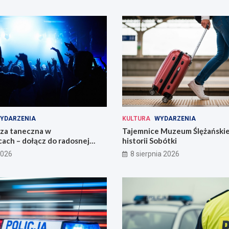
YDARZENIA
KULTURA
WYDARZENIA
eza taneczna w
Tajemnice Muzeum Ślężańskie
ach – dołącz do radosnej
historii Sobótki
2026
8 sierpnia 2026