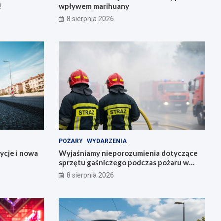
!
wpływem marihuany
8 sierpnia 2026
POŻARY
WYDARZENIA
ycje i nowa
Wyjaśniamy nieporozumienia dotyczące
sprzętu gaśniczego podczas pożaru w
Starym Zamku
8 sierpnia 2026