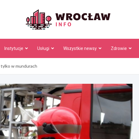
Wrocł
Instytucje
Usługi
Wszystkie newsy
Zdrowie
 tylko w mundurach