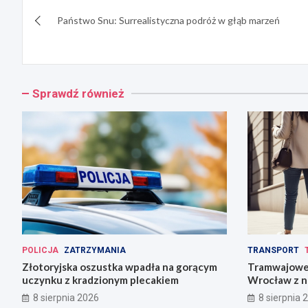
Nawigacja
Państwo Snu: Surrealistyczna podróż w głąb marzeń
wpisu
Sprawdź również
POLICJA
ZATRZYMANIA
TRANSPORT
Złotoryjska oszustka wpadła na gorącym
Tramwajowe 
uczynku z kradzionym plecakiem
Wrocław z n
8 sierpnia 2026
8 sierpnia 