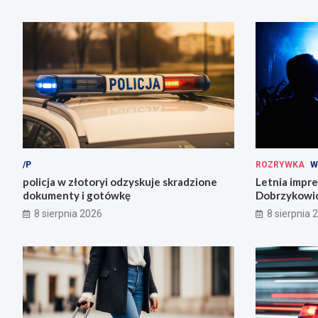
/P
ROZRYWKA
W
policja w złotoryi odzyskuje skradzione
Letnia impr
dokumenty i gotówkę
Dobrzykowic
fety!
8 sierpnia 2026
8 sierpnia 