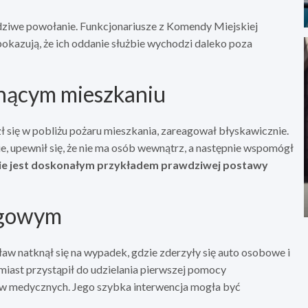
dziwe powołanie. Funkcjonariusze z Komendy Miejskiej
okazują, że ich oddanie służbie wychodzi daleko poza
nącym mieszkaniu
 się w pobliżu pożaru mieszkania, zareagował błyskawicznie.
ie, upewnił się, że nie ma osób wewnątrz, a następnie wspomógł
nie jest doskonałym przykładem prawdziwej postawy
ogowym
w natknął się na wypadek, gdzie zderzyły się auto osobowe i
hmiast przystąpił do udzielania pierwszej pomocy
w medycznych. Jego szybka interwencja mogła być