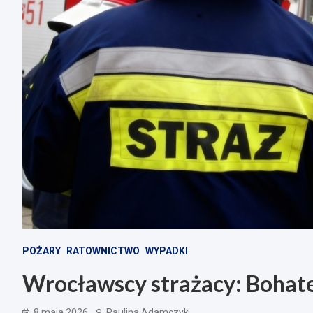
POŻARY
RATOWNICTWO
WYPADKI
Wrocławscy strażacy: Bohat
8 maja 2026
Paulina Adamczyk