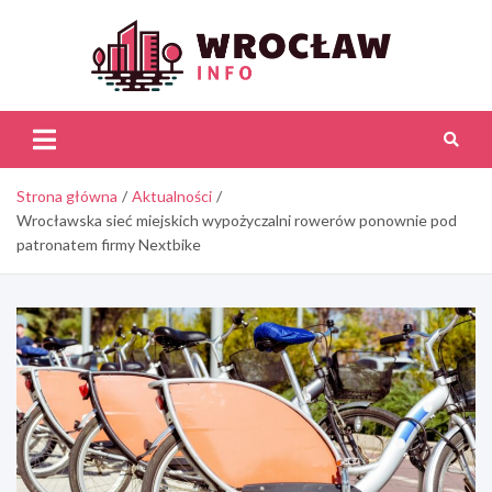
Skip
to
content
Wroc
Inf
Strona główna
Aktualności
Wrocławska sieć miejskich wypożyczalni rowerów ponownie pod
patronatem firmy Nextbike