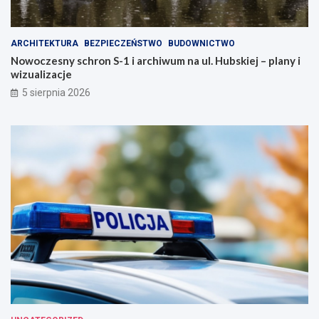
m
w
i
o
a
j
ARCHITEKTURA
BEZPIECZEŃSTWO
BUDOWNICTWO
s
e
Nowoczesny schron S-1 i archiwum na ul. Hubskiej – plany i
t
z
wizualizacje
o
d
!
r
5 sierpnia 2026
o
w
i
e
!