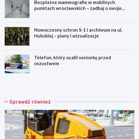
Bezpłatne mammografie w mobilnych
punktach wrocławskich – zadbaj o swoje
zdrowie!
Nowoczesny schron S-1 i archiwum na ul.
Hubskiej – plany i wizualizacje
Telefon, który ocalił seniorkę przed
oszustwem
W
B
r
e
o
z
c
p
ł
ł
Sprawdź również
a
a
w
t
i
n
n
e
w
m
e
a
s
m