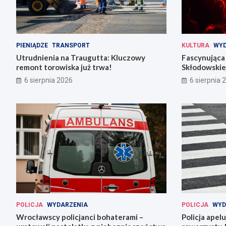
PIENIĄDZE
TRANSPORT
KULTURA
WYD
Utrudnienia na Traugutta: Kluczowy
Fascynująca 
remont torowiska już trwa!
Skłodowskiej
6 sierpnia 2026
6 sierpnia 
POLICJA
WYDARZENIA
POLICJA
WYD
Wrocławscy policjanci bohaterami –
Policja apel