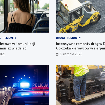
A
REMONTY
DROGI
REMONTY
iletowa w komunikacji
Intensywne remonty dróg w D
o musisz wiedzieć!
Co czeka kierowców w sierpn
2026
5 sierpnia 2026