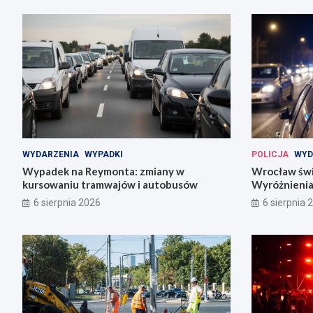
WYDARZENIA
WYPADKI
POLICJA
WYD
Wypadek na Reymonta: zmiany w
Wrocław świę
kursowaniu tramwajów i autobusów
Wyróżnienia
codziennośc
6 sierpnia 2026
6 sierpnia 