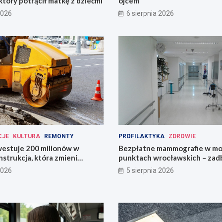
który potrącił matkę z dziećmi
ojcem
2026
6 sierpnia 2026
CJE
KULTURA
REMONTY
PROFILAKTYKA
ZDROWIE
estuje 200 milionów w
Bezpłatne mammografie w mo
strukcja, która zmieni
punktach wrocławskich – zadb
zdrowie!
2026
5 sierpnia 2026