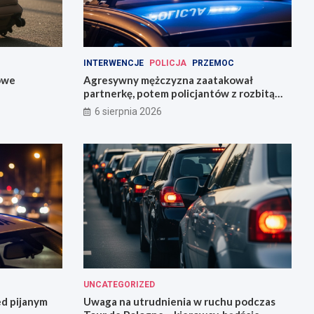
INTERWENCJE
POLICJA
PRZEMOC
owe
Agresywny mężczyzna zaatakował
partnerkę, potem policjantów z rozbitą
butelką
6 sierpnia 2026
UNCATEGORIZED
ed pijanym
Uwaga na utrudnienia w ruchu podczas