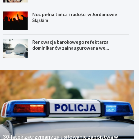
Noc pełna tańca i radości w Jordanowie
Śląskim
Renowacja barokowego refektarza
dominikanów zainaugurowana we
Wrocławiu
30-latek zatrzymany za usiłowanie zabójstwa w