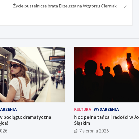
Życie pustelnicze brata Elizeusza na Wzgórzu Cierniak
ARZENIA
KULTURA
WYDARZENIA
 w pociągu: dramatyczna
Noc pełna tańca i radości w 
jca!
Śląskim
2026
7 sierpnia 2026