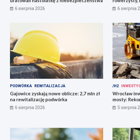
uratowali nastolatkę z niebezpieczeństwa
rowerzysty, 
6 sierpnia 2026
6 sierpnia 
PODWÓRKA
REWITALIZACJA
/H2
INWESTY
Gajowice zyskają nowe oblicze: 2,7 mln zł
Wrocław inw
na rewitalizację podwórka
mosty: Rekon
miasto!
6 sierpnia 2026
5 sierpnia 