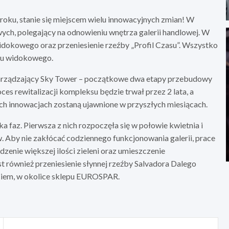
oku, stanie się miejscem wielu innowacyjnych zmian! W
ych, polegający na odnowieniu wnętrza galerii handlowej. W
idokowego oraz przeniesienie rzeźby „Profil Czasu”. Wszystko
ktu widokowego.
arządzający Sky Tower – początkowe dwa etapy przebudowy
es rewitalizacji kompleksu będzie trwał przez 2 lata, a
h innowacjach zostaną ujawnione w przyszłych miesiącach.
ka faz. Pierwsza z nich rozpoczęła się w połowie kwietnia i
 Aby nie zakłócać codziennego funkcjonowania galerii, prace
enie większej ilości zieleni oraz umieszczenie
st również przeniesienie słynnej rzeźby Salvadora Dalego
ściem, w okolice sklepu EUROSPAR.