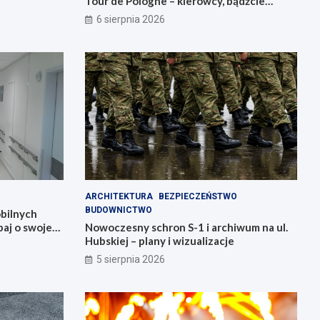
Tour de Pologne – kierowcy, bądźcie
przygotowani!
6 sierpnia 2026
ARCHITEKTURA
BEZPIECZEŃSTWO
BUDOWNICTWO
bilnych
aj o swoje
Nowoczesny schron S-1 i archiwum na ul.
Hubskiej – plany i wizualizacje
5 sierpnia 2026