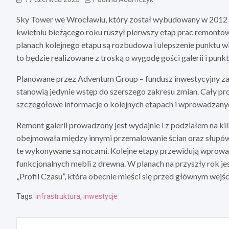
Sky Tower we Wrocławiu, który został wybudowany w 2012 r
kwietniu bieżącego roku ruszył pierwszy etap prac remontow
planach kolejnego etapu są rozbudowa i ulepszenie punktu w
to będzie realizowane z troską o wygodę gości galerii i pun
Planowane przez Adventum Group – fundusz inwestycyjny z
stanowią jedynie wstęp do szerszego zakresu zmian. Cały proc
szczegółowe informacje o kolejnych etapach i wprowadzanyc
Remont galerii prowadzony jest wydajnie i z podziałem na kil
obejmowała między innymi przemalowanie ścian oraz słupów.
te wykonywane są nocami. Kolejne etapy przewidują wprowadz
funkcjonalnych mebli z drewna. W planach na przyszły rok je
„Profil Czasu”, która obecnie mieści się przed głównym wej
Tags:
infrastruktura
,
inwestycje
Nawigacja