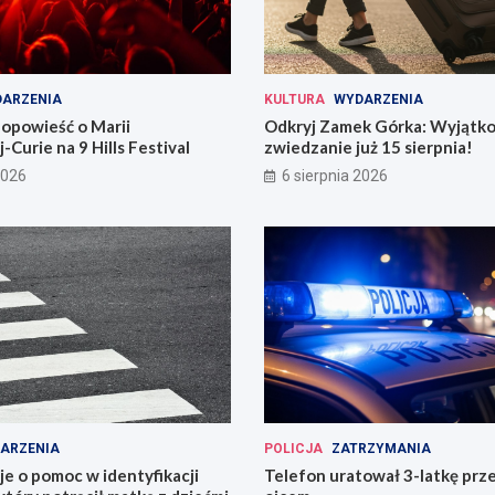
ARZENIA
KULTURA
WYDARZENIA
opowieść o Marii
Odkryj Zamek Górka: Wyjątk
-Curie na 9 Hills Festival
zwiedzanie już 15 sierpnia!
2026
6 sierpnia 2026
ARZENIA
POLICJA
ZATRZYMANIA
uje o pomoc w identyfikacji
Telefon uratował 3-latkę prz