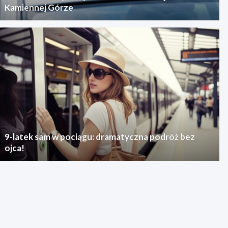
Kamiennej Górze
9-latek sam w pociągu: dramatyczna podróż bez
ojca!