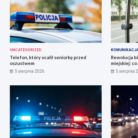
UNCATEGORIZED
KOMUNIKACJ
Telefon, który ocalił seniorkę przed
Rewolucja b
oszustwem
miejskiej: c
5 sierpnia 2026
5 sierpnia 