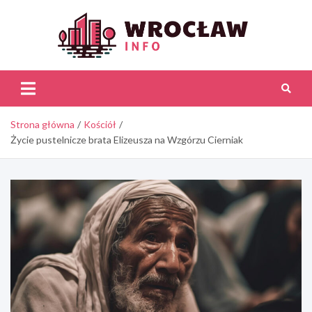
Skip
to
content
Wroc
Inf
Strona główna
Kościół
Życie pustelnicze brata Elizeusza na Wzgórzu Cierniak