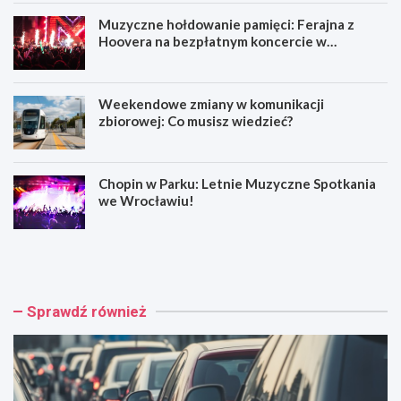
Muzyczne hołdowanie pamięci: Ferajna z
Hoovera na bezpłatnym koncercie w
Wrocławiu
Weekendowe zmiany w komunikacji
zbiorowej: Co musisz wiedzieć?
Chopin w Parku: Letnie Muzyczne Spotkania
we Wrocławiu!
W
M
y
u
p
z
a
y
d
c
Sprawdź również
e
z
k
n
n
e
a
h
A
o
4
ł