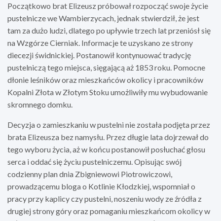
Początkowo brat Elizeusz próbował rozpocząć swoje życie
pustelnicze we Wambierzycach, jednak stwierdził, że jest
tam za dużo ludzi, dlatego po upływie trzech lat przeniósł się
na Wzgórze Cierniak. Informacje te uzyskano ze strony
diecezji świdnickiej. Postanowił kontynuować tradycję
pustelniczą tego miejsca, sięgającą aż 1853 roku. Pomocne
dłonie leśników oraz mieszkańców okolicy i pracowników
Kopalni Złota w Złotym Stoku umożliwiły mu wybudowanie
skromnego domku.
Decyzja o zamieszkaniu w pustelni nie została podjęta przez
brata Elizeusza bez namysłu. Przez długie lata dojrzewał do
tego wyboru życia, aż w końcu postanowił posłuchać głosu
serca i oddać się życiu pustelniczemu. Opisując swój
codzienny plan dnia Zbigniewowi Piotrowiczowi,
prowadzącemu bloga o Kotlinie Kłodzkiej, wspomniał o
pracy przy kaplicy czy pustelni, noszeniu wody ze źródła z
drugiej strony góry oraz pomaganiu mieszkańcom okolicy w