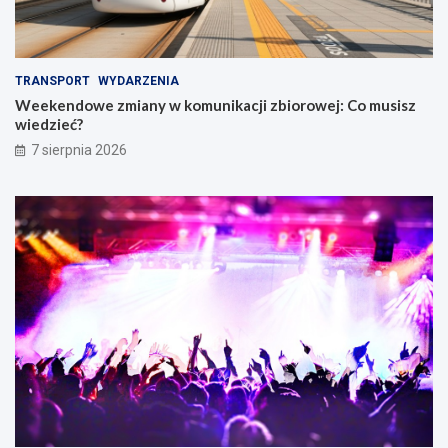
a
r
n
c
a
i
m
e
TRANSPORT
WYDARZENIA
i
w
Weekendowe zmiany w komunikacji zbiorowej: Co musisz
W
wiedzieć?
r
o
7 sierpnia 2026
c
ł
a
w
i
u