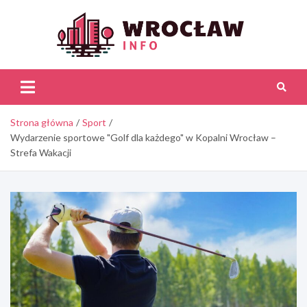
Skip
to
content
Wroc
Inf
Strona główna
Sport
Wydarzenie sportowe "Golf dla każdego" w Kopalni Wrocław –
Strefa Wakacji