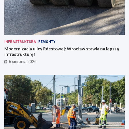
INFRASTRUKTURA
REMONTY
Modernizacja ulicy Rdestowej: Wrocław stawia na lepszą
infrastrukturę!
6 sierpnia 2026