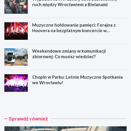
ruch między Wrocławiem a Bielanami
Muzyczne hołdowanie pamięci: Ferajna z
Hoovera na bezpłatnym koncercie w
Wrocławiu
Weekendowe zmiany w komunikacji
zbiorowej: Co musisz wiedzieć?
Chopin w Parku: Letnie Muzyczne Spotkania
we Wrocławiu!
W
M
y
u
p
z
a
y
d
c
Sprawdź również
e
z
k
n
n
e