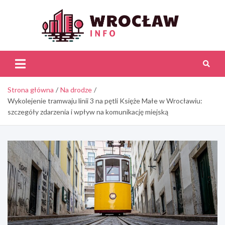
Skip
to
content
Wroc
Inf
Strona główna
Na drodze
Wykolejenie tramwaju linii 3 na pętli Księże Małe w Wrocławiu:
szczegóły zdarzenia i wpływ na komunikację miejską