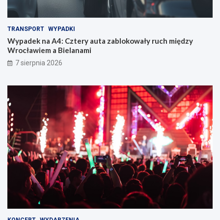
a
p
u
a
t
m
TRANSPORT
WYPADKI
a
i
z
ę
Wypadek na A4: Cztery auta zablokowały ruch między
a
c
Wrocławiem a Bielanami
b
i
7 sierpnia 2026
l
:
o
F
k
e
o
r
w
a
a
j
ł
n
y
a
r
z
u
H
c
o
h
o
m
v
i
e
ę
r
d
a
z
n
KONCERT
WYDARZENIA