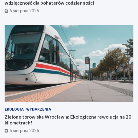
wdzięczność dla bohaterów codzienności
u
6 sierpnia 2026
EKOLOGIA
WYDARZENIA
Zielone torowiska Wrocławia: Ekologiczna rewolucja na 20
kilometrach!
6 sierpnia 2026