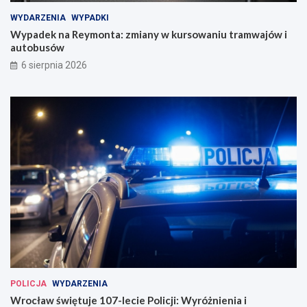
z
a
a
j
WYDARZENIA
WYPADKI
i
ó
Wypadek na Reymonta: zmiany w kursowaniu tramwajów i
n
w
autobusów
a
i
6 sierpnia 2026
u
a
g
u
u
t
r
o
o
b
w
u
a
s
n
ó
a
w
w
e
W
r
o
c
ł
a
POLICJA
WYDARZENIA
w
Wrocław świętuje 107-lecie Policji: Wyróżnienia i
i