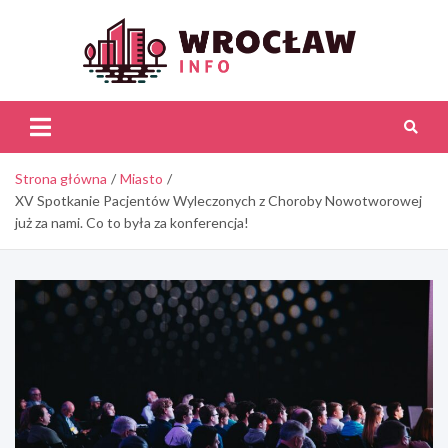
Skip
to
content
Wroc
Inf
Strona główna
Miasto
XV Spotkanie Pacjentów Wyleczonych z Choroby Nowotworowej
już za nami. Co to była za konferencja!