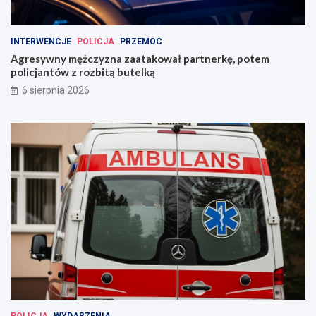
INTERWENCJE
POLICJA
PRZEMOC
Agresywny mężczyzna zaatakował partnerkę, potem
policjantów z rozbitą butelką
6 sierpnia 2026
POLICJA
WYDARZENIA