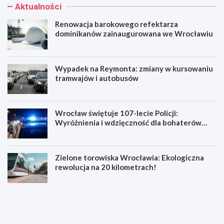
Aktualności
Renowacja barokowego refektarza
dominikanów zainaugurowana we Wrocławiu
Wypadek na Reymonta: zmiany w kursowaniu
tramwajów i autobusów
Wrocław świętuje 107-lecie Policji:
Wyróżnienia i wdzięczność dla bohaterów
codzienności
Zielone torowiska Wrocławia: Ekologiczna
rewolucja na 20 kilometrach!
R
W
e
y
n
p
o
a
w
d