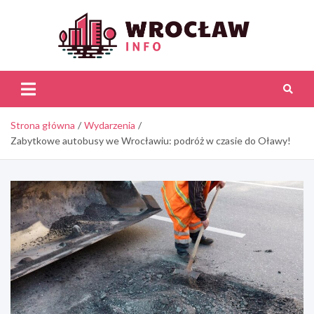
Skip
to
content
Wroc
Inf
Strona główna
Wydarzenia
Zabytkowe autobusy we Wrocławiu: podróż w czasie do Oławy!