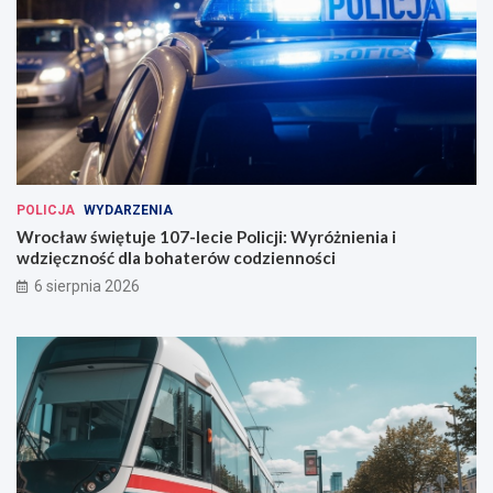
n
ó
a
w
w
e
W
r
o
c
ł
a
POLICJA
WYDARZENIA
w
Wrocław świętuje 107-lecie Policji: Wyróżnienia i
i
wdzięczność dla bohaterów codzienności
u
6 sierpnia 2026