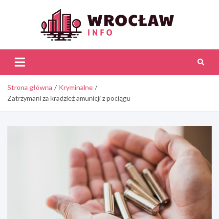
Skip
to
content
Wroc
Inf
Strona główna
Kryminalne
Zatrzymani za kradzież amunicji z pociągu