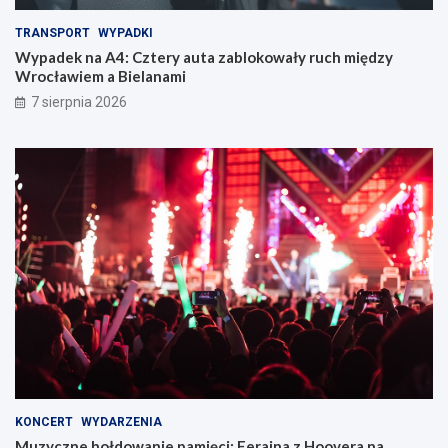
TRANSPORT
WYPADKI
Wypadek na A4: Cztery auta zablokowały ruch między
Wrocławiem a Bielanami
7 sierpnia 2026
KONCERT
WYDARZENIA
Muzyczne hołdowanie pamięci: Ferajna z Hoovera na