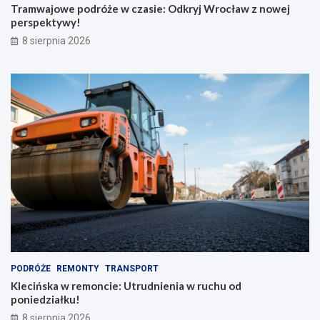
k
e
Tramwajowe podróże w czasie: Odkryj Wrocław z nowej
r
j
perspektywy!
a
p
8 sierpnia 2026
d
e
z
r
i
s
o
p
n
e
y
k
m
t
p
y
l
w
e
y
c
!
a
k
i
e
m
PODRÓŻE
REMONTY
TRANSPORT
Klecińska w remoncie: Utrudnienia w ruchu od
poniedziałku!
8 sierpnia 2026