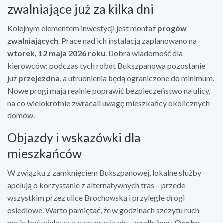
zwalniające już za kilka dni
Kolejnym elementem inwestycji jest montaż
progów
zwalniających
. Prace nad ich instalacją zaplanowano na
wtorek, 12 maja 2026 roku
. Dobra wiadomość dla
kierowców: podczas tych robót Bukszpanowa pozostanie
już
przejezdna
, a utrudnienia będą ograniczone do minimum.
Nowe progi mają realnie poprawić bezpieczeństwo na ulicy,
na co wielokrotnie zwracali uwagę mieszkańcy okolicznych
domów.
Objazdy i wskazówki dla
mieszkańców
W związku z zamknięciem Bukszpanowej, lokalne służby
apelują o korzystanie z alternatywnych tras – przede
wszystkim przez ulice Brochowską i przyległe drogi
osiedlowe. Warto pamiętać, że w godzinach szczytu ruch
może być większy, a czas przejazdu – wydłużony.
Osoby