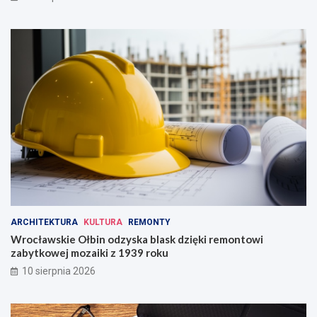
u
D
c
o
h
l
n
e
g
o
Ś
l
ą
s
k
a
!
ARCHITEKTURA
KULTURA
REMONTY
Wrocławskie Ołbin odzyska blask dzięki remontowi
zabytkowej mozaiki z 1939 roku
10 sierpnia 2026