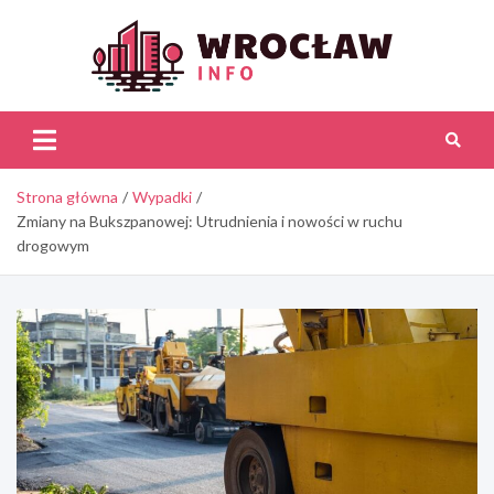
Skip
to
content
Wroc
Inf
Strona główna
Wypadki
Zmiany na Bukszpanowej: Utrudnienia i nowości w ruchu
drogowym