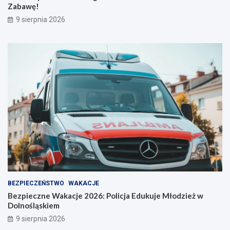
e
Z
Zabawę!
l
a
9 sierpnia 2026
o
b
o
a
s
w
t
ę
r
!
o
ż
n
o
ś
ć
BEZPIECZEŃSTWO
WAKACJE
Bezpieczne Wakacje 2026: Policja Edukuje Młodzież w
Dolnośląskiem
9 sierpnia 2026