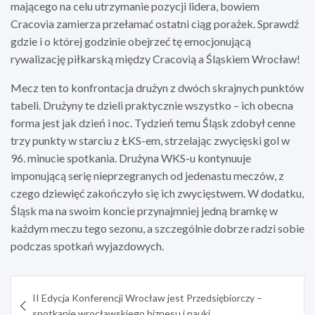
mającego na celu utrzymanie pozycji lidera, bowiem
Cracovia zamierza przełamać ostatni ciąg porażek. Sprawdź
gdzie i o której godzinie obejrzeć tę emocjonującą
rywalizację piłkarską między Cracovią a Śląskiem Wrocław!
Mecz ten to konfrontacja drużyn z dwóch skrajnych punktów
tabeli. Drużyny te dzieli praktycznie wszystko – ich obecna
forma jest jak dzień i noc. Tydzień temu Śląsk zdobył cenne
trzy punkty w starciu z ŁKS-em, strzelając zwycięski gol w
96. minucie spotkania. Drużyna WKS-u kontynuuje
imponującą serię nieprzegranych od jedenastu meczów, z
czego dziewięć zakończyło się ich zwycięstwem. W dodatku,
Śląsk ma na swoim koncie przynajmniej jedną bramkę w
każdym meczu tego sezonu, a szczególnie dobrze radzi sobie
podczas spotkań wyjazdowych.
Nawigacja
II Edycja Konferencji Wrocław jest Przedsiębiorczy –
wpisu
spotkanie wrocławskiego biznesu i nauki