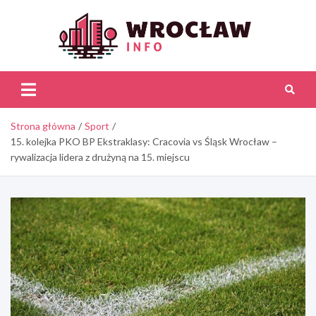
Skip
to
content
Wroc
Inf
Strona główna
Sport
15. kolejka PKO BP Ekstraklasy: Cracovia vs Śląsk Wrocław –
rywalizacja lidera z drużyną na 15. miejscu