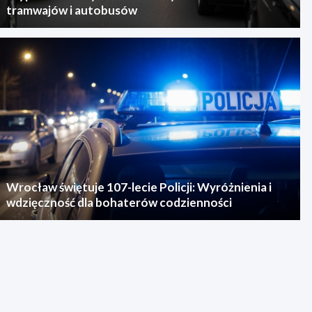
tramwajów i autobusów
Wrocław świętuje 107-lecie Policji: Wyróżnienia i
wdzięczność dla bohaterów codzienności