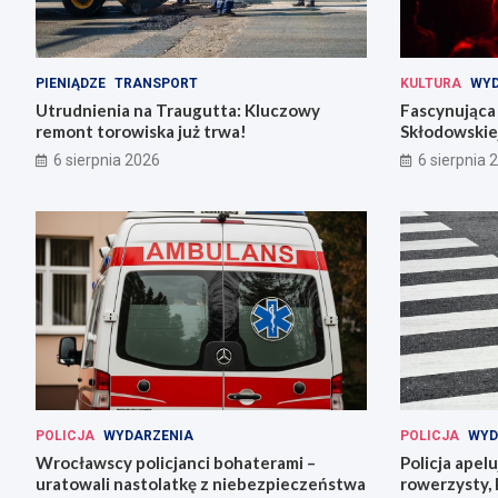
PIENIĄDZE
TRANSPORT
KULTURA
WYD
Utrudnienia na Traugutta: Kluczowy
Fascynująca 
remont torowiska już trwa!
Skłodowskiej
6 sierpnia 2026
6 sierpnia 
POLICJA
WYDARZENIA
POLICJA
WYD
Wrocławscy policjanci bohaterami –
Policja apel
uratowali nastolatkę z niebezpieczeństwa
rowerzysty, 