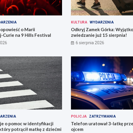
ARZENIA
KULTURA
WYDARZENIA
opowieść o Marii
Odkryj Zamek Górka: Wyjątk
-Curie na 9 Hills Festival
zwiedzanie już 15 sierpnia!
2026
6 sierpnia 2026
ARZENIA
POLICJA
ZATRZYMANIA
uje o pomoc w identyfikacji
Telefon uratował 3-latkę prz
który potrącił matkę z dziećmi
ojcem