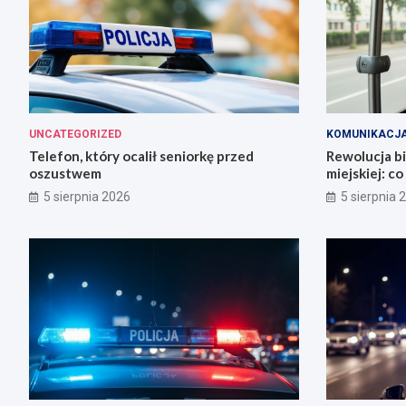
UNCATEGORIZED
KOMUNIKACJ
Telefon, który ocalił seniorkę przed
Rewolucja b
oszustwem
miejskiej: c
5 sierpnia 2026
5 sierpnia 