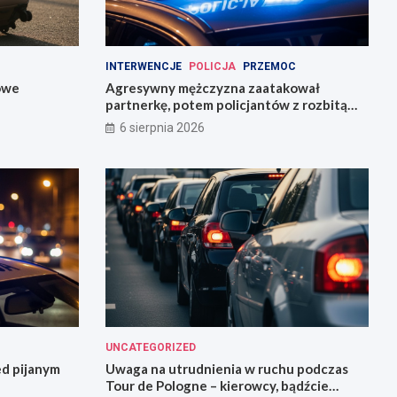
INTERWENCJE
POLICJA
PRZEMOC
owe
Agresywny mężczyzna zaatakował
partnerkę, potem policjantów z rozbitą
butelką
6 sierpnia 2026
UNCATEGORIZED
ed pijanym
Uwaga na utrudnienia w ruchu podczas
Tour de Pologne – kierowcy, bądźcie