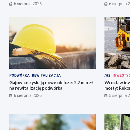
6 sierpnia 2026
6 sierpnia 
PODWÓRKA
REWITALIZACJA
/H2
INWESTY
Gajowice zyskają nowe oblicze: 2,7 mln zł
Wrocław inw
na rewitalizację podwórka
mosty: Rekon
miasto!
6 sierpnia 2026
5 sierpnia 