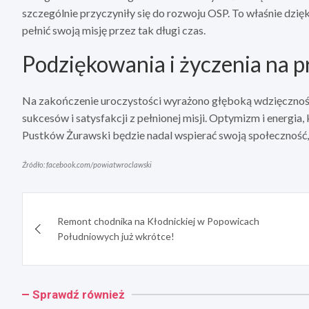
szczególnie przyczyniły się do rozwoju OSP. To właśnie dzięk
pełnić swoją misję przez tak długi czas.
Podziękowania i życzenia na p
Na zakończenie uroczystości wyrażono głęboką wdzięczność 
sukcesów i satysfakcji z pełnionej misji. Optymizm i energi
Pustków Żurawski będzie nadal wspierać swoją społeczność, 
Źródło: facebook.com/powiatwroclawski
Nawigacja
Remont chodnika na Kłodnickiej w Popowicach
wpisu
Południowych już wkrótce!
Sprawdź również