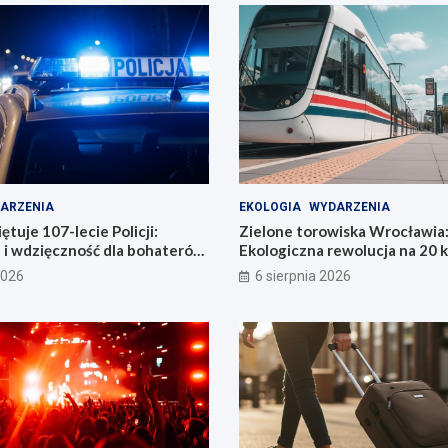
ARZENIA
EKOLOGIA
WYDARZENIA
tuje 107-lecie Policji:
Zielone torowiska Wrocławia
 i wdzięczność dla bohaterów
Ekologiczna rewolucja na 20 
i
2026
6 sierpnia 2026