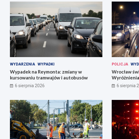
WYDARZENIA
WYPADKI
POLICJA
WYD
Wypadek na Reymonta: zmiany w
Wrocław świę
kursowaniu tramwajów i autobusów
Wyróżnienia
codziennośc
6 sierpnia 2026
6 sierpnia 