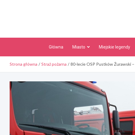
Skip
to
content
Główna
Miasto
Miejskie legendy
Strona główna
Straż pożarna
80-lecie OSP Pustków Żurawski – 