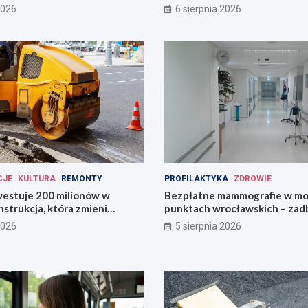
2026
6 sierpnia 2026
CJE
KULTURA
REMONTY
PROFILAKTYKA
ZDROWIE
estuje 200 milionów w
Bezpłatne mammografie w mo
strukcja, która zmieni
punktach wrocławskich – zadb
zdrowie!
2026
5 sierpnia 2026