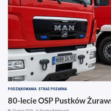
PODZIĘKOWANIA
STRAŻ POŻARNA
80-lecie OSP Pustków Żuraws
10 maja 2026
Paulina Adamczyk