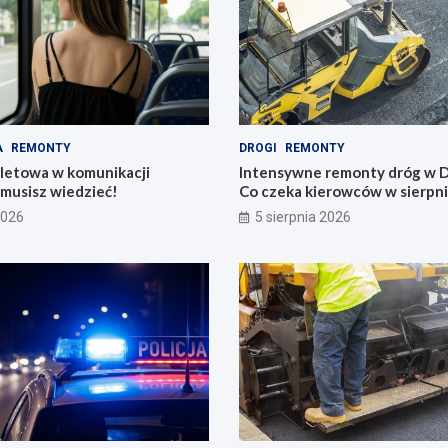
A
REMONTY
DROGI
REMONTY
iletowa w komunikacji
Intensywne remonty dróg w D
o musisz wiedzieć!
Co czeka kierowców w sierpn
2026
5 sierpnia 2026