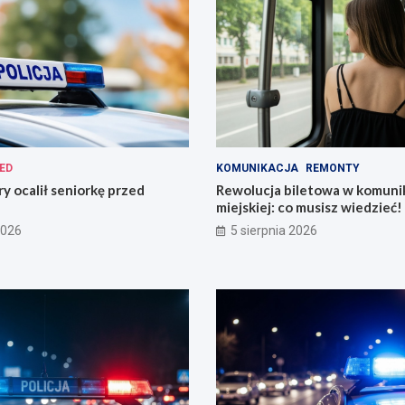
ED
KOMUNIKACJA
REMONTY
ry ocalił seniorkę przed
Rewolucja biletowa w komunik
miejskiej: co musisz wiedzieć!
2026
5 sierpnia 2026