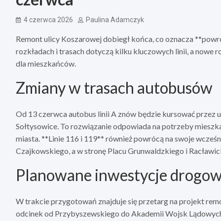
4 czerwca 2026
Paulina Adamczyk
Remont ulicy Koszarowej dobiegł końca, co oznacza **powrót
rozkładach i trasach dotyczą kilku kluczowych linii, a nowe
dla mieszkańców.
Zmiany w trasach autobusów
Od 13 czerwca autobus linii A znów będzie kursować przez 
Sołtysowice. To rozwiązanie odpowiada na potrzeby mieszka
miasta. **Linie 116 i 119** również powrócą na swoje wcześni
Czajkowskiego, a w stronę Placu Grunwaldzkiego i Racławick
Planowane inwestycje drogo
W trakcie przygotowań znajduje się przetarg na projekt re
odcinek od Przybyszewskiego do Akademii Wojsk Lądowych 