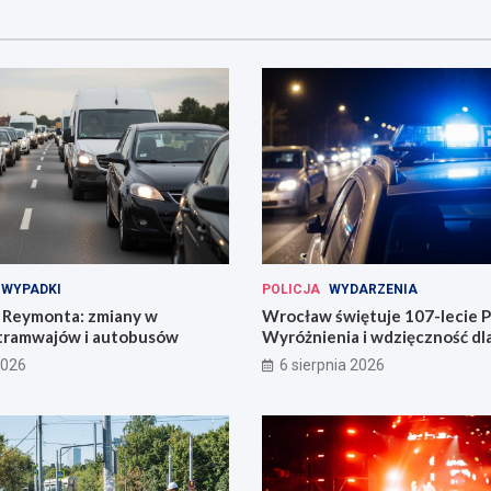
WYPADKI
POLICJA
WYDARZENIA
Reymonta: zmiany w
Wrocław świętuje 107-lecie Po
tramwajów i autobusów
Wyróżnienia i wdzięczność d
codzienności
2026
6 sierpnia 2026