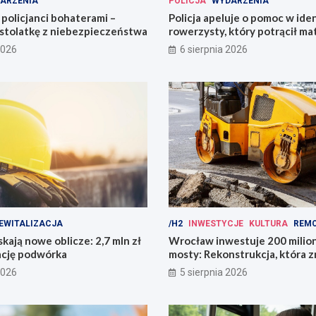
ARZENIA
POLICJA
WYDARZENIA
policjanci bohaterami –
Policja apeluje o pomoc w iden
astolatkę z niebezpieczeństwa
rowerzysty, który potrącił ma
2026
6 sierpnia 2026
EWITALIZACJA
/H2
INWESTYCJE
KULTURA
REM
kają nowe oblicze: 2,7 mln zł
Wrocław inwestuje 200 mili
ację podwórka
mosty: Rekonstrukcja, która z
miasto!
2026
5 sierpnia 2026