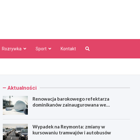
aw Info
Rozrywka
Sport
Kontakt
Aktualności
Renowacja barokowego refektarza
dominikanów zainaugurowana we
Wrocławiu
Wypadek na Reymonta: zmiany w
kursowaniu tramwajów i autobusów