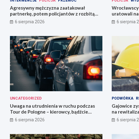
INTERWENCJE
POLICJA
PRZEMOC
POLICJA
WYD
Agresywny mężczyzna zaatakował
Wrocławscy 
partnerkę, potem policjantów z rozbitą
uratowali n
butelką
6 sierpnia 2026
6 sierpnia 
UNCATEGORIZED
PODWÓRKA
R
Uwaga na utrudnienia w ruchu podczas
Gajowice zys
Tour de Pologne – kierowcy, bądźcie
na rewitaliz
przygotowani!
6 sierpnia 2026
6 sierpnia 