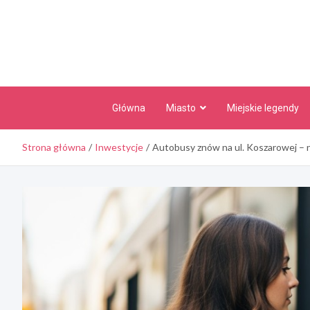
Skip
to
content
Główna
Miasto
Miejskie legendy
Strona główna
Inwestycje
Autobusy znów na ul. Koszarowej – 