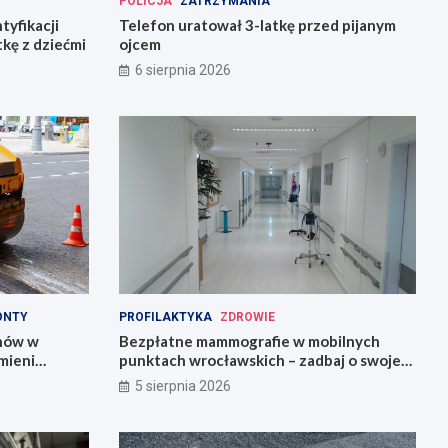
POLICJA
ZATRZYMANIA
tyfikacji
Telefon uratował 3-latkę przed pijanym
tkę z dziećmi
ojcem
6 sierpnia 2026
ONTY
PROFILAKTYKA
ZDROWIE
onów w
Bezpłatne mammografie w mobilnych
mieni
punktach wrocławskich – zadbaj o swoje
zdrowie!
5 sierpnia 2026