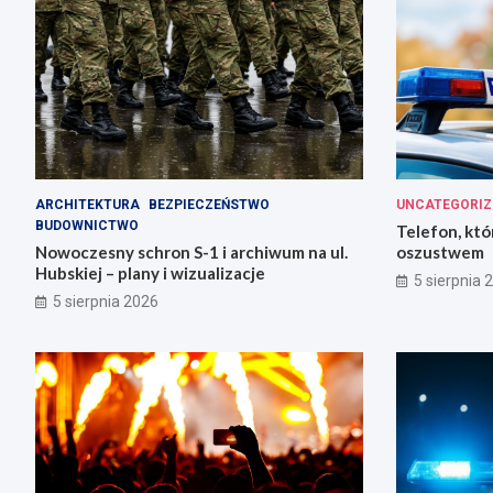
ARCHITEKTURA
BEZPIECZEŃSTWO
UNCATEGORIZ
BUDOWNICTWO
Telefon, któ
Nowoczesny schron S-1 i archiwum na ul.
oszustwem
Hubskiej – plany i wizualizacje
5 sierpnia 
5 sierpnia 2026