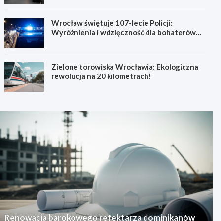
Wrocław świętuje 107-lecie Policji:
Wyróżnienia i wdzięczność dla bohaterów
codzienności
Zielone torowiska Wrocławia: Ekologiczna
rewolucja na 20 kilometrach!
Renowacja barokowego refektarza dominikanów