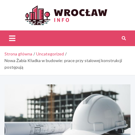
Skip
to
content
Wroc
Inf
Strona główna
Uncategorized
Nowa Żabia Kładka w budowie: prace przy stalowej konstrukcji
postępują