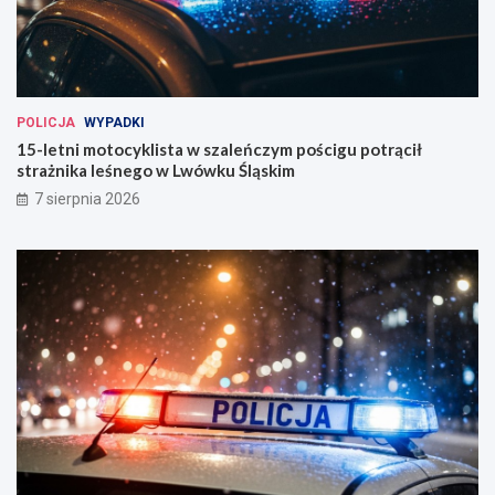
POLICJA
WYPADKI
15-letni motocyklista w szaleńczym pościgu potrącił
strażnika leśnego w Lwówku Śląskim
7 sierpnia 2026