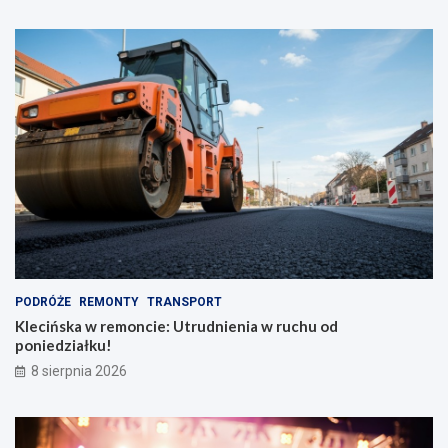
z
r
i
s
o
p
n
e
y
k
m
t
p
y
l
w
e
y
c
!
a
k
i
e
m
PODRÓŻE
REMONTY
TRANSPORT
Klecińska w remoncie: Utrudnienia w ruchu od
poniedziałku!
8 sierpnia 2026