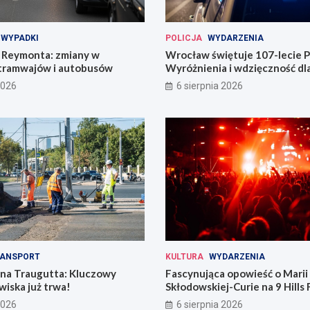
WYPADKI
POLICJA
WYDARZENIA
Reymonta: zmiany w
Wrocław świętuje 107-lecie Po
tramwajów i autobusów
Wyróżnienia i wdzięczność d
codzienności
2026
6 sierpnia 2026
ANSPORT
KULTURA
WYDARZENIA
 na Traugutta: Kluczowy
Fascynująca opowieść o Marii
iska już trwa!
Skłodowskiej-Curie na 9 Hills 
2026
6 sierpnia 2026