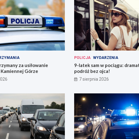
RZYMANIA
POLICJA
WYDARZENIA
rzymany za usiłowanie
9-latek sam w pociągu: drama
 Kamiennej Górze
podróż bez ojca!
2026
7 sierpnia 2026