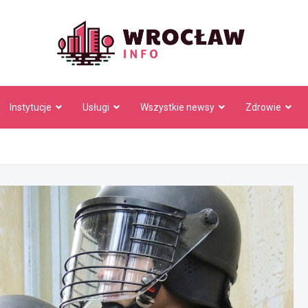
Wrocł
Instytucje
Usługi
Wszystkie newsy
Zdrowie