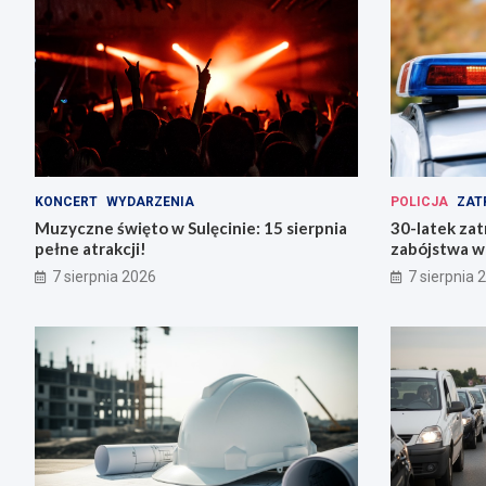
KONCERT
WYDARZENIA
POLICJA
ZAT
Muzyczne święto w Sulęcinie: 15 sierpnia
30-latek zat
pełne atrakcji!
zabójstwa w
7 sierpnia 2026
7 sierpnia 