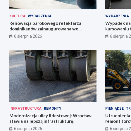
KULTURA
WYDARZENIA
WYDARZENIA
Renowacja barokowego refektarza
Wypadek na 
dominikanów zainaugurowana we
kursowaniu 
Wrocławiu
6 sierpnia 2026
6 sierpnia 
INFRASTRUKTURA
REMONTY
PIENIĄDZE
TR
Modernizacja ulicy Rdestowej: Wrocław
Utrudnienia
stawia na lepszą infrastrukturę!
remont torow
6 sierpnia 2026
6 sierpnia 