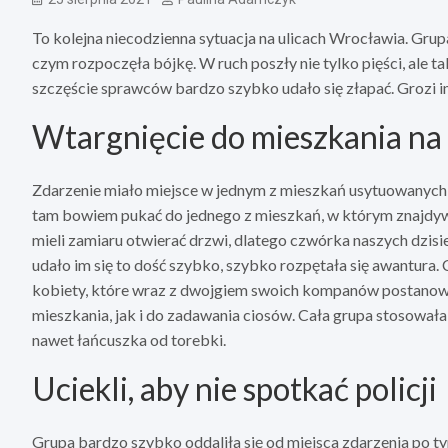
To kolejna niecodzienna sytuacja na ulicach Wrocławia. Gru
czym rozpoczęła bójkę. W ruch poszły nie tylko pięści, ale t
szczęście sprawców bardzo szybko udało się złapać. Grozi i
Wtargnięcie do mieszkania na
Zdarzenie miało miejsce w jednym z mieszkań usytuowanych
tam bowiem pukać do jednego z mieszkań, w którym znajdy
mieli zamiaru otwierać drzwi, dlatego czwórka naszych dzis
udało im się to dość szybko, szybko rozpętała się awantura. 
kobiety, które wraz z dwojgiem swoich kompanów postanowi
mieszkania, jak i do zadawania ciosów. Cała grupa stosowała d
nawet łańcuszka od torebki.
Uciekli, aby nie spotkać policji
Grupa bardzo szybko oddaliła się od miejsca zdarzenia po tym 