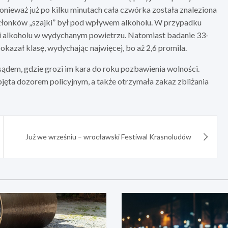
onieważ już po kilku minutach cała czwórka została znaleziona
 członków „szajki” był pod wpływem alkoholu. W przypadku
ili alkoholu w wydychanym powietrzu. Natomiast badanie 33-
pokazał klasę, wydychając najwięcej, bo aż 2,6 promila.
ądem, gdzie grozi im kara do roku pozbawienia wolności.
objęta dozorem policyjnym, a także otrzymała zakaz zbliżania
Już we wrześniu – wrocławski Festiwal Krasnoludów