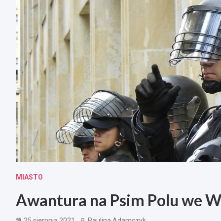
MIASTO
Awantura na Psim Polu we W
25 sierpnia 2021
Paulina Adamczyk