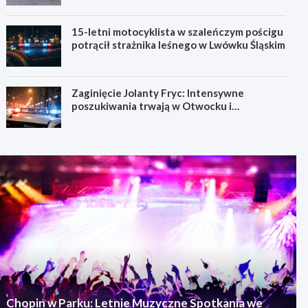
15-letni motocyklista w szaleńczym pościgu
potrącił strażnika leśnego w Lwówku Śląskim
Zaginięcie Jolanty Fryc: Intensywne
poszukiwania trwają w Otwocku i
Wrocławiu
Chopin w Parku: Letnie Muzyczne Spotkania we