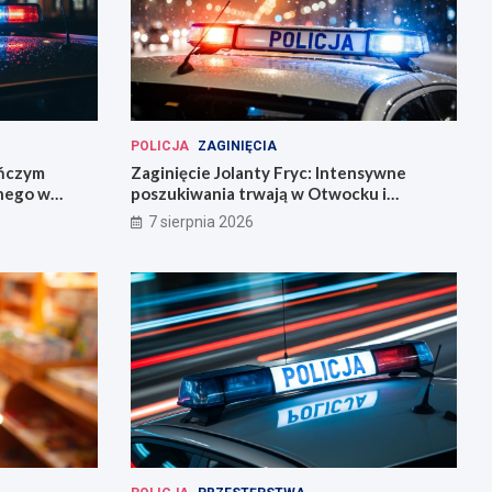
POLICJA
ZAGINIĘCIA
eńczym
Zaginięcie Jolanty Fryc: Intensywne
śnego w
poszukiwania trwają w Otwocku i
Wrocławiu
7 sierpnia 2026