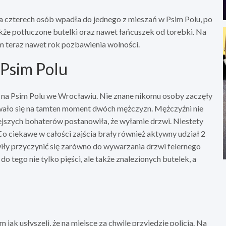
pa czterech osób wpadła do jednego z mieszań w Psim Polu, po
akże potłuczone butelki oraz nawet łańcuszek od torebki. Na
m teraz nawet rok pozbawienia wolności.
 Psim Polu
 na Psim Polu we Wrocławiu. Nie znane nikomu osoby zaczęły
wało się na tamten moment dwóch mężczyzn. Mężczyźni nie
iejszych bohaterów postanowiła, że wyłamie drzwi. Niestety
Co ciekawe w całości zajścia brały również aktywny udział 2
ły przyczynić się zarówno do wywarzania drzwi felernego
o tego nie tylko pięści, ale także znalezionych butelek, a
jak usłyszeli, że na miejsce za chwilę przyjedzie policja. Na