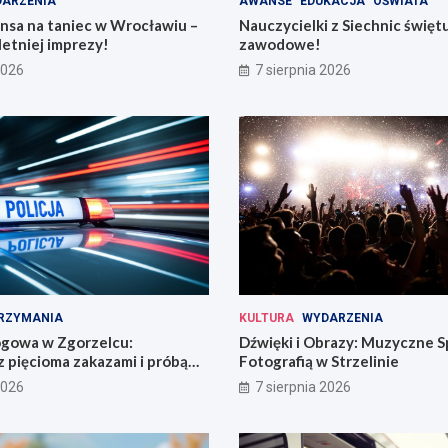
ARZENIA
AWANSE
EDUKACJA
OŚWIATA
nsa na taniec w Wrocławiu –
Nauczycielki z Siechnic święt
letniej imprezy!
zawodowe!
2026
7 sierpnia 2026
RZYMANIA
KULTURA
WYDARZENIA
ogowa w Zgorzelcu:
Dźwięki i Obrazy: Muzyczne S
 pięcioma zakazami i próbą
Fotografią w Strzelinie
2026
7 sierpnia 2026