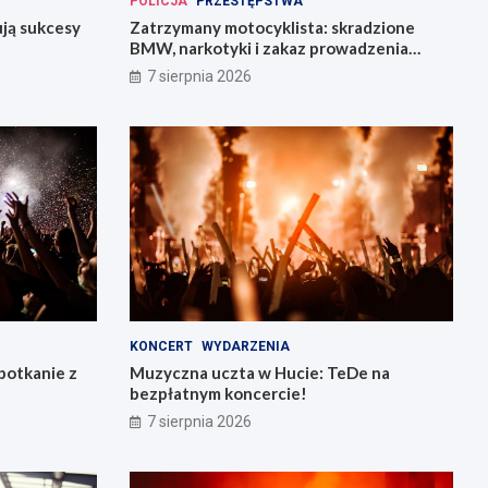
POLICJA
PRZESTĘPSTWA
ują sukcesy
Zatrzymany motocyklista: skradzione
BMW, narkotyki i zakaz prowadzenia
pojazdów
7 sierpnia 2026
KONCERT
WYDARZENIA
potkanie z
Muzyczna uczta w Hucie: TeDe na
bezpłatnym koncercie!
7 sierpnia 2026