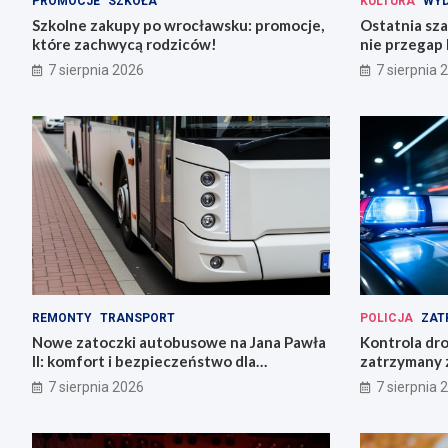
PROMOCJE
SZKOŁA
KULTURA
WYD
Szkolne zakupy po wrocławsku: promocje,
Ostatnia sza
które zachwycą rodziców!
nie przegap 
7 sierpnia 2026
7 sierpnia 
REMONTY
TRANSPORT
POLICJA
ZAT
Nowe zatoczki autobusowe na Jana Pawła
Kontrola dr
II: komfort i bezpieczeństwo dla
zatrzymany z
mieszkańców!
ucieczki
7 sierpnia 2026
7 sierpnia 