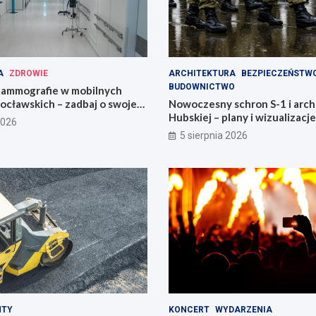
A
ZDROWIE
ARCHITEKTURA
BEZPIECZEŃSTW
BUDOWNICTWO
ammografie w mobilnych
ocławskich – zadbaj o swoje
Nowoczesny schron S-1 i arch
Hubskiej – plany i wizualizacje
2026
5 sierpnia 2026
NTY
KONCERT
WYDARZENIA