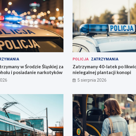
RZYMANIA
POLICJA
ZATRZYMANIA
trzymany w Środzie Śląskiej za
Zatrzymany 40-latek po likwid
oholu i posiadanie narkotyków
nielegalnej plantacji konopi
2026
5 sierpnia 2026