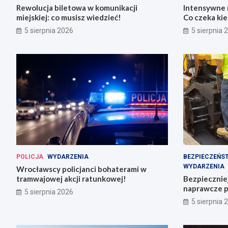
Rewolucja biletowa w komunikacji
Intensywne 
miejskiej: co musisz wiedzieć!
Co czeka ki
5 sierpnia 2026
5 sierpnia 
POLICJA
WYDARZENIA
BEZPIECZEŃS
WYDARZENIA
Wrocławscy policjanci bohaterami w
tramwajowej akcji ratunkowej!
Bezpiecznie
naprawcze p
5 sierpnia 2026
5 sierpnia 