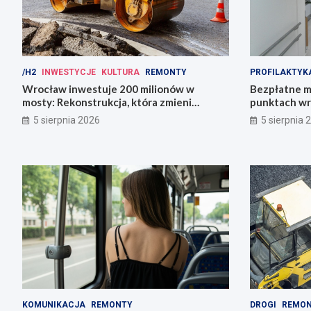
/H2
INWESTYCJE
KULTURA
REMONTY
PROFILAKTYK
Wrocław inwestuje 200 milionów w
Bezpłatne m
mosty: Rekonstrukcja, która zmieni
punktach wr
miasto!
zdrowie!
5 sierpnia 2026
5 sierpnia 
KOMUNIKACJA
REMONTY
DROGI
REMO