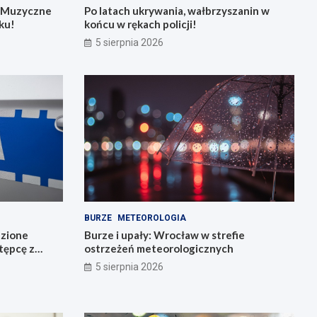
: Muzyczne
Po latach ukrywania, wałbrzyszanin w
ku!
końcu w rękach policji!
5 sierpnia 2026
BURZE
METEOROLOGIA
dzione
Burze i upały: Wrocław w strefie
stępcę z
ostrzeżeń meteorologicznych
5 sierpnia 2026