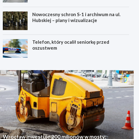
Nowoczesny schron S-1 i archiwum na ul.
Hubskiej – plany i wizualizacje
Telefon, który ocalił seniorkę przed
oszustwem
Wrocław inwestuje 200 milionów w mosty: