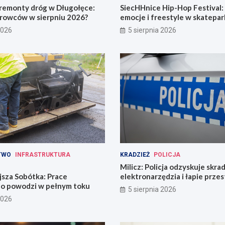
remonty dróg w Długołęce:
SiecHHnice Hip-Hop Festival
erowców w sierpniu 2026?
emocje i freestyle w skatepar
2026
5 sierpnia 2026
TWO
INFRASTRUKTURA
KRADZIEŻ
POLICJA
Milicz: Policja odzyskuje skra
jsza Sobótka: Prace
elektronarzędzia i łapie prze
o powodzi w pełnym toku
narkotykami
5 sierpnia 2026
2026