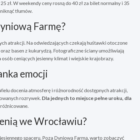
25 zł. W weekendy ceny rosną do 40 zł za bilet normalny i 35
uniknąć tłumów.
Dyniową Farmę?
innych atrakcji. Na odwiedzających czekają huśtawki otoczone
 oraz basen z kukurydzą. Fotograficzne ściany umożliwiają
osób ceniących jesienny klimat i wiejskie krajobrazy.
anka emocji
elu docenia atmosferę i różnorodność dostępnych atrakcji,
ferowanych rozrywek.
Dla jednych to miejsce pełne uroku, dla
 zróżnicowane.
sienią we Wrocławiu?
 jesiennego spaceru. Poza Dyniową Farmą, warto zobaczyć