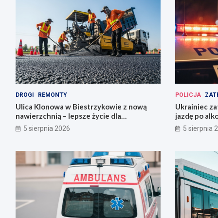
DROGI
REMONTY
POLICJA
ZAT
Ulica Klonowa w Biestrzykowie z nową
Ukrainiec za
nawierzchnią – lepsze życie dla
jazdę po alk
mieszkańców!
5 sierpnia 2026
5 sierpnia 