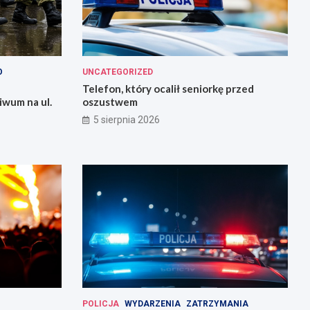
O
UNCATEGORIZED
Telefon, który ocalił seniorkę przed
iwum na ul.
oszustwem
5 sierpnia 2026
POLICJA
WYDARZENIA
ZATRZYMANIA