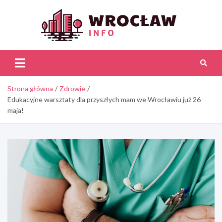
Skip
to
content
Wroc
Inf
Strona główna
Zdrowie
Edukacyjne warsztaty dla przyszłych mam we Wrocławiu już 26
maja!