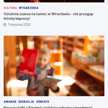
KULTURA
WYDARZENIA
Ostatnia szansa na taniec w Wrocławiu – nie przegap
letniej imprezy!
7 sierpnia 2026
AWANSE
EDUKACJA
OŚWIATA
Nauczycielki z Siechnic świętują sukcesy zawodowe!