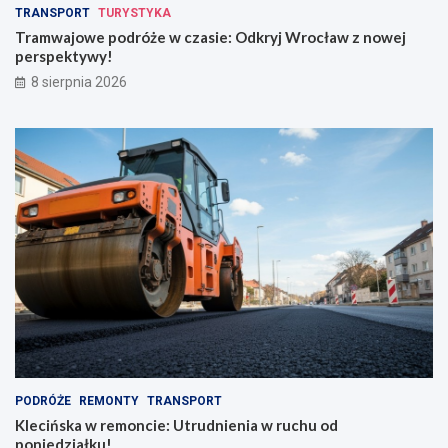
z
w
TRANSPORT
TURYSTYKA
k
e
Tramwajowe podróże w czasie: Odkryj Wrocław z nowej
r
j
perspektywy!
a
p
8 sierpnia 2026
d
e
z
r
i
s
o
p
n
e
y
k
m
t
p
y
l
w
e
y
c
!
a
k
i
e
m
PODRÓŻE
REMONTY
TRANSPORT
Klecińska w remoncie: Utrudnienia w ruchu od
poniedziałku!