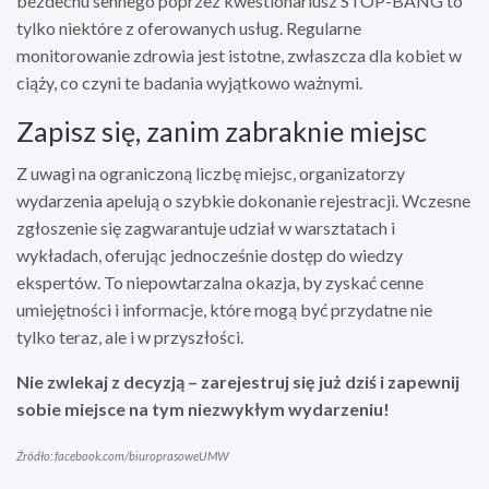
bezdechu sennego poprzez kwestionariusz STOP-BANG to
tylko niektóre z oferowanych usług. Regularne
monitorowanie zdrowia jest istotne, zwłaszcza dla kobiet w
ciąży, co czyni te badania wyjątkowo ważnymi.
Zapisz się, zanim zabraknie miejsc
Z uwagi na ograniczoną liczbę miejsc, organizatorzy
wydarzenia apelują o szybkie dokonanie rejestracji. Wczesne
zgłoszenie się zagwarantuje udział w warsztatach i
wykładach, oferując jednocześnie dostęp do wiedzy
ekspertów. To niepowtarzalna okazja, by zyskać cenne
umiejętności i informacje, które mogą być przydatne nie
tylko teraz, ale i w przyszłości.
Nie zwlekaj z decyzją – zarejestruj się już dziś i zapewnij
sobie miejsce na tym niezwykłym wydarzeniu!
Źródło: facebook.com/biuroprasoweUMW