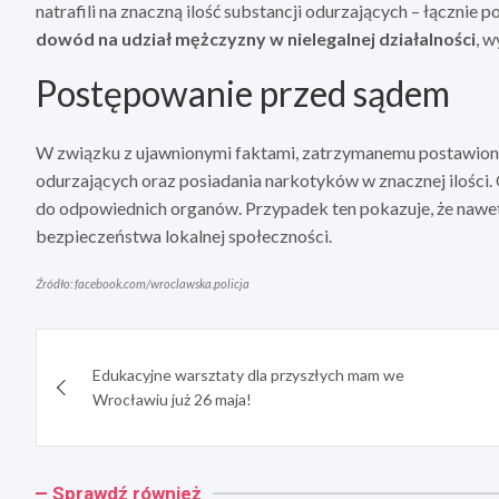
natrafili na znaczną ilość substancji odurzających – łącznie
dowód na udział mężczyzny w nielegalnej działalności
, 
Postępowanie przed sądem
W związku z ujawnionymi faktami, zatrzymanemu postawio
odurzających oraz posiadania narkotyków w znacznej ilości. 
do odpowiednich organów. Przypadek ten pokazuje, że nawe
bezpieczeństwa lokalnej społeczności.
Źródło: facebook.com/wroclawska.policja
Nawigacja
Edukacyjne warsztaty dla przyszłych mam we
wpisu
Wrocławiu już 26 maja!
Sprawdź również