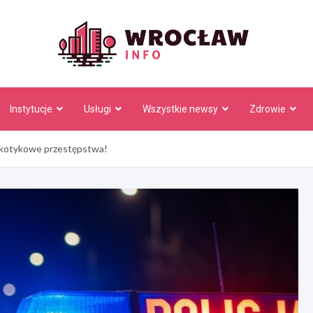
Wrocł
Instytucje
Usługi
Wszystkie newsy
Zdrowie
rkotykowe przestępstwa!