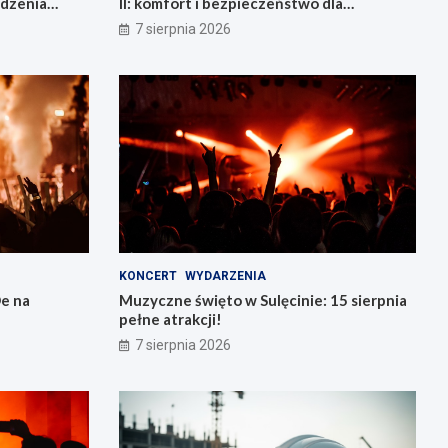
adzenia
II: komfort i bezpieczeństwo dla
mieszkańców!
7 sierpnia 2026
KONCERT
WYDARZENIA
e na
Muzyczne święto w Sulęcinie: 15 sierpnia
pełne atrakcji!
7 sierpnia 2026