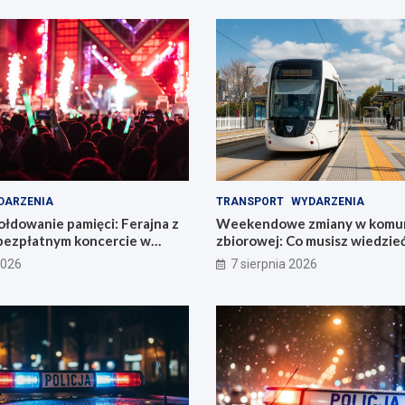
DARZENIA
TRANSPORT
WYDARZENIA
łdowanie pamięci: Ferajna z
Weekendowe zmiany w komun
bezpłatnym koncercie w
zbiorowej: Co musisz wiedzie
2026
7 sierpnia 2026