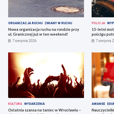
ORGANIZACJA RUCHU
ZMIANY W RUCHU
POLICJA
WYP
Nowa organizacja ruchu na rondzie przy
15-letni mot
ul. Granicznej już w ten weekend!
pościgu potr
Lwówku Śląs
7 sierpnia 2026
7 sierpnia 
KULTURA
WYDARZENIA
AWANSE
EDU
Ostatnia szansa na taniec w Wrocławiu –
Nauczycielki