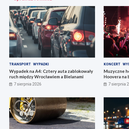
TRANSPORT
WYPADKI
KONCERT
WY
Wypadek na A4: Cztery auta zablokowały
Muzyczne ho
ruch między Wrocławiem a Bielanami
Hoovera na 
Wrocławiu
7 sierpnia 2026
7 sierpnia 