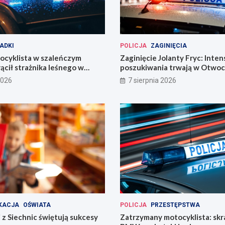
ADKI
POLICJA
ZAGINIĘCIA
ocyklista w szaleńczym
Zaginięcie Jolanty Fryc: Inte
ącił strażnika leśnego w
poszukiwania trwają w Otwoc
kim
Wrocławiu
2026
7 sierpnia 2026
KACJA
OŚWIATA
POLICJA
PRZESTĘPSTWA
 z Siechnic świętują sukcesy
Zatrzymany motocyklista: sk