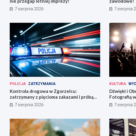
nie przegap letniej imprezy!
zawodowe!
7 sierpnia 2026
7 sierpnia 
POLICJA
ZATRZYMANIA
KULTURA
WYD
Kontrola drogowa w Zgorzelcu:
Dźwięki i Ob
zatrzymany z pięcioma zakazami i próbą
Fotografią w
ucieczki
7 sierpnia 2026
7 sierpnia 