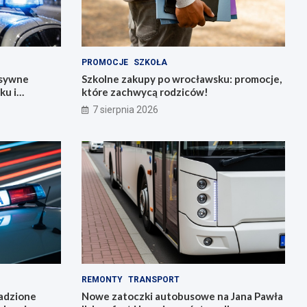
PROMOCJE
SZKOŁA
nsywne
Szkolne zakupy po wrocławsku: promocje,
ku i
które zachwycą rodziców!
7 sierpnia 2026
REMONTY
TRANSPORT
radzione
Nowe zatoczki autobusowe na Jana Pawła