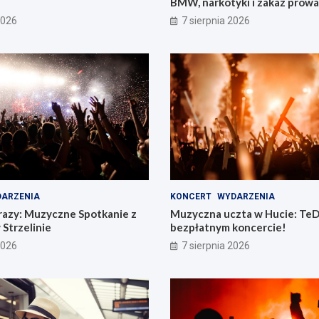
BMW, narkotyki i zakaz prow
pojazdów
2026
7 sierpnia 2026
ARZENIA
KONCERT
WYDARZENIA
razy: Muzyczne Spotkanie z
Muzyczna uczta w Hucie: TeD
 Strzelinie
bezpłatnym koncercie!
2026
7 sierpnia 2026