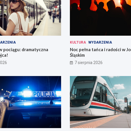
ARZENIA
KULTURA
WYDARZENIA
 w pociągu: dramatyczna
Noc pełna tańca i radości w 
jca!
Śląskim
2026
7 sierpnia 2026