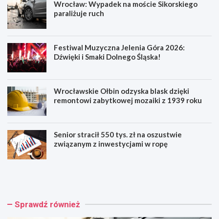
Wrocław: Wypadek na moście Sikorskiego
paraliżuje ruch
Festiwal Muzyczna Jelenia Góra 2026:
Dźwięki i Smaki Dolnego Śląska!
Wrocławskie Ołbin odzyska blask dzięki
remontowi zabytkowej mozaiki z 1939 roku
Senior stracił 550 tys. zł na oszustwie
związanym z inwestycjami w ropę
W
F
r
e
o
s
c
t
ł
i
Sprawdź również
a
w
w
a