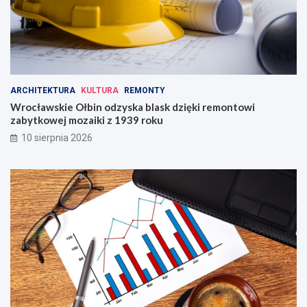
ą
s
k
a
!
ARCHITEKTURA
KULTURA
REMONTY
Wrocławskie Ołbin odzyska blask dzięki remontowi
zabytkowej mozaiki z 1939 roku
10 sierpnia 2026