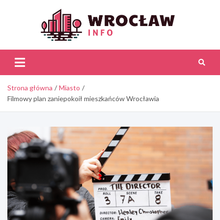
Skip
to
content
Wroc
Inf
Strona główna
Miasto
Filmowy plan zaniepokoił mieszkańców Wrocławia