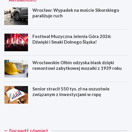
Wrocław: Wypadek na moście Sikorskiego
paraliżuje ruch
Festiwal Muzyczna Jelenia Góra 2026:
Dźwięki i Smaki Dolnego Śląska!
Wrocławskie Ołbin odzyska blask dzięki
remontowi zabytkowej mozaiki z 1939 roku
Senior stracił 550 tys. zł na oszustwie
związanym z inwestycjami w ropę
W
F
r
e
o
s
c
t
ł
i
Sprawdź również
a
w