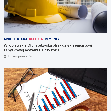
l
ą
s
k
a
!
ARCHITEKTURA
KULTURA
REMONTY
Wrocławskie Ołbin odzyska blask dzięki remontowi
zabytkowej mozaiki z 1939 roku
10 sierpnia 2026