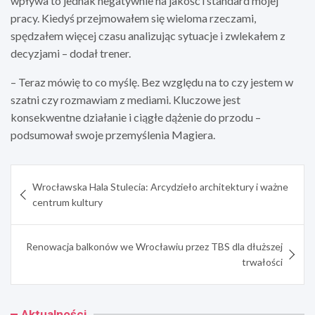
wpływa to jednak negatywnie na jakość i standard mojej
pracy. Kiedyś przejmowałem się wieloma rzeczami,
spędzałem więcej czasu analizując sytuacje i zwlekałem z
decyzjami – dodał trener.
– Teraz mówię to co myślę. Bez względu na to czy jestem w
szatni czy rozmawiam z mediami. Kluczowe jest
konsekwentne działanie i ciągłe dążenie do przodu –
podsumował swoje przemyślenia Magiera.
Nawigacja
Wrocławska Hala Stulecia: Arcydzieło architektury i ważne
wpisu
centrum kultury
Renowacja balkonów we Wrocławiu przez TBS dla dłuższej
trwałości
Aktualności