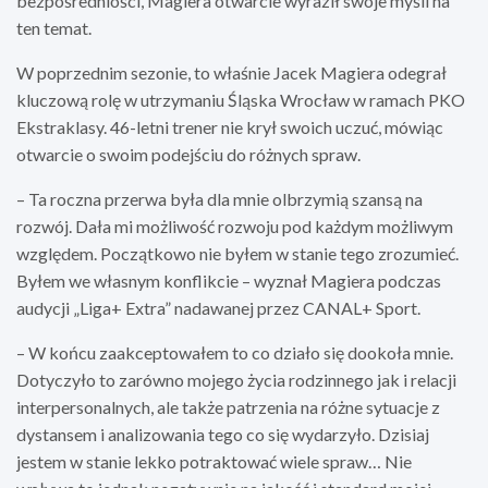
bezpośredniości, Magiera otwarcie wyraził swoje myśli na
ten temat.
W poprzednim sezonie, to właśnie Jacek Magiera odegrał
kluczową rolę w utrzymaniu Śląska Wrocław w ramach PKO
Ekstraklasy. 46-letni trener nie krył swoich uczuć, mówiąc
otwarcie o swoim podejściu do różnych spraw.
– Ta roczna przerwa była dla mnie olbrzymią szansą na
rozwój. Dała mi możliwość rozwoju pod każdym możliwym
względem. Początkowo nie byłem w stanie tego zrozumieć.
Byłem we własnym konflikcie – wyznał Magiera podczas
audycji „Liga+ Extra” nadawanej przez CANAL+ Sport.
– W końcu zaakceptowałem to co działo się dookoła mnie.
Dotyczyło to zarówno mojego życia rodzinnego jak i relacji
interpersonalnych, ale także patrzenia na różne sytuacje z
dystansem i analizowania tego co się wydarzyło. Dzisiaj
jestem w stanie lekko potraktować wiele spraw… Nie