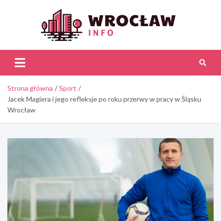
Skip
to
content
Wroc
Inf
Strona główna
Sport
Jacek Magiera i jego refleksje po roku przerwy w pracy w Śląsku
Wrocław