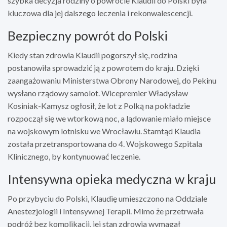
szybka decyzja rodziny o powrocie Klaudii do Polski była
kluczowa dla jej dalszego leczenia i rekonwalescencji.
Bezpieczny powrót do Polski
Kiedy stan zdrowia Klaudii pogorszył się, rodzina
postanowiła sprowadzić ją z powrotem do kraju. Dzięki
zaangażowaniu Ministerstwa Obrony Narodowej, do Pekinu
wysłano rządowy samolot. Wicepremier Władysław
Kosiniak-Kamysz ogłosił, że lot z Polką na pokładzie
rozpoczął się we wtorkową noc, a lądowanie miało miejsce
na wojskowym lotnisku we Wrocławiu. Stamtąd Klaudia
została przetransportowana do 4. Wojskowego Szpitala
Klinicznego, by kontynuować leczenie.
Intensywna opieka medyczna w kraju
Po przybyciu do Polski, Klaudię umieszczono na Oddziale
Anestezjologii i Intensywnej Terapii. Mimo że przetrwała
podróż bez komplikacji, jej stan zdrowia wymagał