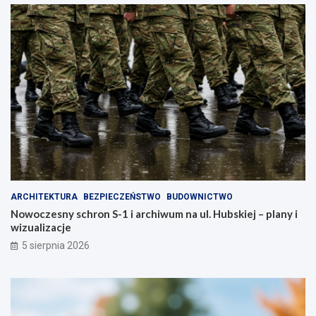
k
c
t
h
ó
–
r
z
a
a
z
d
m
b
i
a
e
j
n
o
i
s
m
w
i
o
a
j
ARCHITEKTURA
BEZPIECZEŃSTWO
BUDOWNICTWO
s
e
Nowoczesny schron S-1 i archiwum na ul. Hubskiej – plany i
t
z
wizualizacje
o
d
!
r
5 sierpnia 2026
o
w
i
e
!