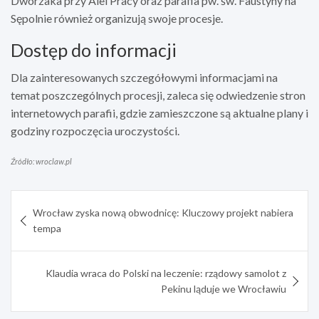
Dworzaka przy Alei Pracy oraz parafia pw. św. Faustyny na
Sępolnie również organizują swoje procesje.
Dostęp do informacji
Dla zainteresowanych szczegółowymi informacjami na
temat poszczególnych procesji, zaleca się odwiedzenie stron
internetowych parafii, gdzie zamieszczone są aktualne plany i
godziny rozpoczęcia uroczystości.
Źródło: wroclaw.pl
Nawigacja
Wrocław zyska nową obwodnicę: Kluczowy projekt nabiera
wpisu
tempa
Klaudia wraca do Polski na leczenie: rządowy samolot z
Pekinu ląduje we Wrocławiu