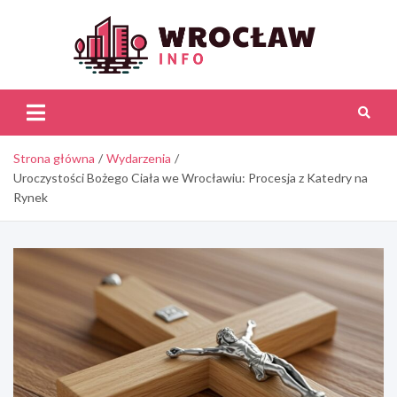
Skip
to
content
Wroc
Inf
Strona główna
Wydarzenia
Uroczystości Bożego Ciała we Wrocławiu: Procesja z Katedry na
Rynek