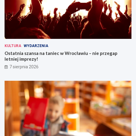
m
KULTURA
WYDARZENIA
Ostatnia szansa na taniec w Wrocławiu – nie przegap
letniej imprezy!
7 sierpnia 2026