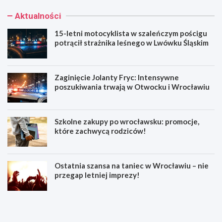
Aktualności
15-letni motocyklista w szaleńczym pościgu
potrącił strażnika leśnego w Lwówku Śląskim
Zaginięcie Jolanty Fryc: Intensywne
poszukiwania trwają w Otwocku i Wrocławiu
Szkolne zakupy po wrocławsku: promocje,
które zachwycą rodziców!
Ostatnia szansa na taniec w Wrocławiu – nie
przegap letniej imprezy!
1
Z
5
a
-
g
l
i