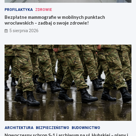
PROFILAKTYKA
ZDROWIE
Bezpłatne mammografie w mobilnych punktach
wrocławskich – zadbaj o swoje zdrowie!
5 sierpnia 2026
ARCHITEKTURA
BEZPIECZEŃSTWO
BUDOWNICTWO
Nowoczesny schron S-1 i archiwum na ul. Hubskiej – plany i