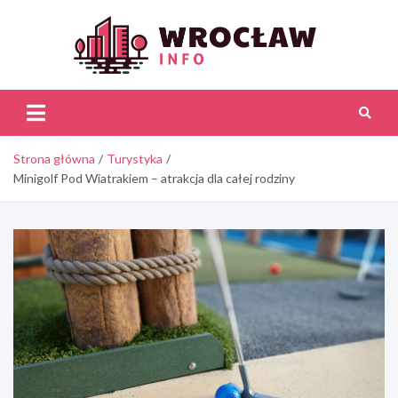
Skip
to
content
Wroc
Inf
Strona główna
Turystyka
Minigolf Pod Wiatrakiem – atrakcja dla całej rodziny