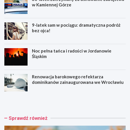
w Kamiennej Górze
9-latek sam w pociągu: dramatyczna podróż
bez ojca!
Noc pełna tańca i radości w Jordanowie
Śląskim
Renowacja barokowego refektarza
dominikanów zainaugurowana we Wrocławiu
3
9
0
-
-
l
l
a
a
t
Sprawdź również
t
e
e
k
k
s