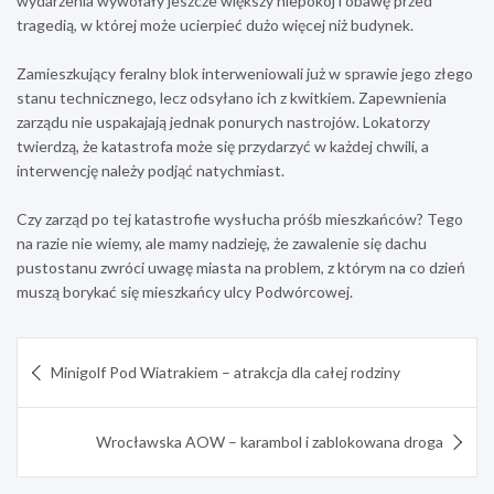
wydarzenia wywołały jeszcze większy niepokój i obawę przed
tragedią, w której może ucierpieć dużo więcej niż budynek.
Zamieszkujący feralny blok interweniowali już w sprawie jego złego
stanu technicznego, lecz odsyłano ich z kwitkiem. Zapewnienia
zarządu nie uspakajają jednak ponurych nastrojów. Lokatorzy
twierdzą, że katastrofa może się przydarzyć w każdej chwili, a
interwencję należy podjąć natychmiast.
Czy zarząd po tej katastrofie wysłucha próśb mieszkańców? Tego
na razie nie wiemy, ale mamy nadzieję, że zawalenie się dachu
pustostanu zwróci uwagę miasta na problem, z którym na co dzień
muszą borykać się mieszkańcy ulcy Podwórcowej.
Nawigacja
Minigolf Pod Wiatrakiem – atrakcja dla całej rodziny
wpisu
Wrocławska AOW – karambol i zablokowana droga