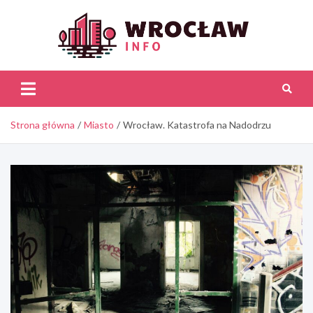
Skip
to
content
Wroc
Inf
Strona główna
Miasto
Wrocław. Katastrofa na Nadodrzu