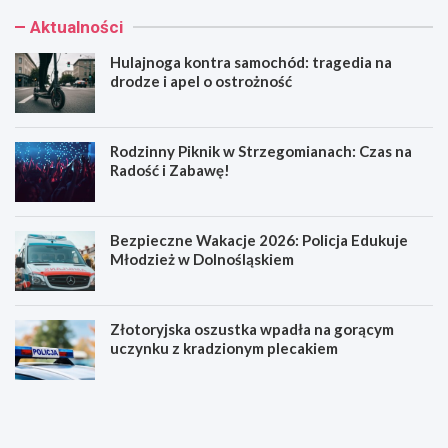
Aktualności
Hulajnoga kontra samochód: tragedia na
drodze i apel o ostrożność
Rodzinny Piknik w Strzegomianach: Czas na
Radość i Zabawę!
Bezpieczne Wakacje 2026: Policja Edukuje
Młodzież w Dolnośląskiem
Złotoryjska oszustka wpadła na gorącym
uczynku z kradzionym plecakiem
H
R
u
o
l
d
a
z