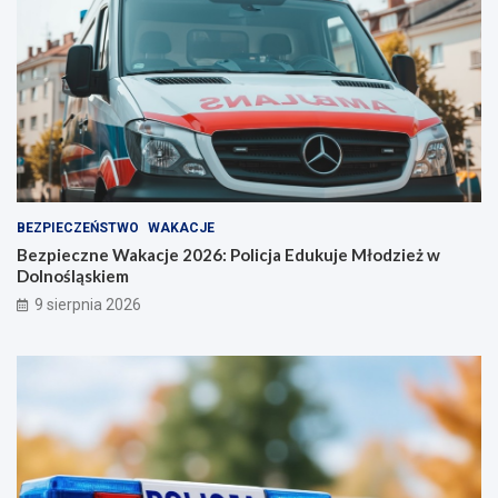
ż
n
o
ś
ć
BEZPIECZEŃSTWO
WAKACJE
Bezpieczne Wakacje 2026: Policja Edukuje Młodzież w
Dolnośląskiem
9 sierpnia 2026