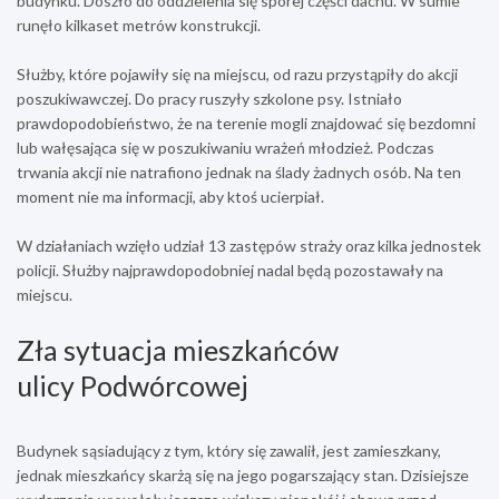
budynku. Doszło do oddzielenia się sporej części dachu. W sumie
runęło kilkaset metrów konstrukcji.
Służby, które pojawiły się na miejscu, od razu przystąpiły do akcji
poszukiwawczej. Do pracy ruszyły szkolone psy. Istniało
prawdopodobieństwo, że na terenie mogli znajdować się bezdomni
lub wałęsająca się w poszukiwaniu wrażeń młodzież. Podczas
trwania akcji nie natrafiono jednak na ślady żadnych osób. Na ten
moment nie ma informacji, aby ktoś ucierpiał.
W działaniach wzięło udział 13 zastępów straży oraz kilka jednostek
policji. Służby najprawdopodobniej nadal będą pozostawały na
miejscu.
Zła sytuacja mieszkańców
ulicy Podwórcowej
Budynek sąsiadujący z tym, który się zawalił, jest zamieszkany,
jednak mieszkańcy skarżą się na jego pogarszający stan. Dzisiejsze