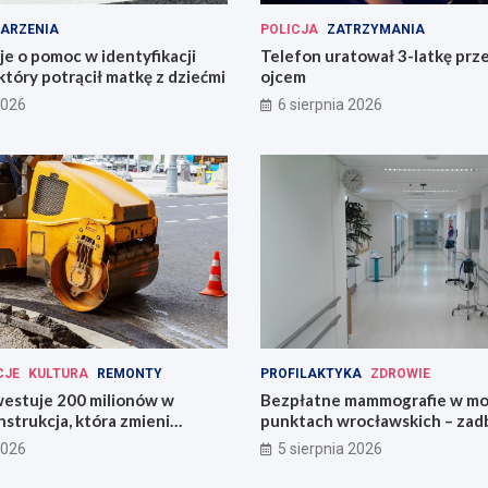
ARZENIA
POLICJA
ZATRZYMANIA
uje o pomoc w identyfikacji
Telefon uratował 3-latkę prz
który potrącił matkę z dziećmi
ojcem
2026
6 sierpnia 2026
CJE
KULTURA
REMONTY
PROFILAKTYKA
ZDROWIE
estuje 200 milionów w
Bezpłatne mammografie w mo
strukcja, która zmieni
punktach wrocławskich – zadb
zdrowie!
2026
5 sierpnia 2026