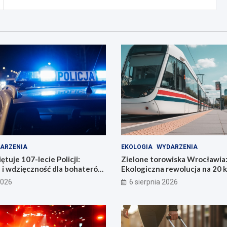
ARZENIA
EKOLOGIA
WYDARZENIA
tuje 107-lecie Policji:
Zielone torowiska Wrocławia
 i wdzięczność dla bohaterów
Ekologiczna rewolucja na 20 
i
2026
6 sierpnia 2026