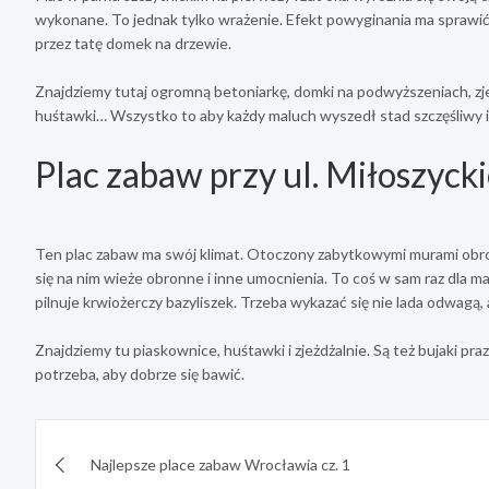
wykonane. To jednak tylko wrażenie. Efekt powyginania ma sprawić, 
przez tatę domek na drzewie.
Znajdziemy tutaj ogromną betoniarkę, domki na podwyższeniach, zjeżdż
huśtawki… Wszystko to aby każdy maluch wyszedł stad szczęśliwy i
Plac zabaw przy ul. Miłoszycki
Ten plac zabaw ma swój klimat. Otoczony zabytkowymi murami obro
się na nim wieże obronne i inne umocnienia. To coś w sam raz dla ma
pilnuje krwiożerczy bazyliszek. Trzeba wykazać się nie lada odwagą,
Znajdziemy tu piaskownice, huśtawki i zjeżdżalnie. Są też bujaki pr
potrzeba, aby dobrze się bawić.
Nawigacja
Najlepsze place zabaw Wrocławia cz. 1
wpisu