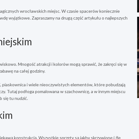
 magicznych wrocławskich miejsc. W czasie spacerów koniecznie
prawdę wyjątkowe. Zapraszamy na drugą część artykułu o najlepszych
iejskim
wiskowo. Mnogość atrakcji i kolorów mogą sprawić, że zakręci się w
abawę na całej godziny.
i, piaskownica i wiele nieoczywistych elementów, które pobudzają
w oczy. Tutaj podłoga pomalowana w szachownicę, a w innym miejscu
 się tu nudzić.
kim
iekawą konstrukcją. Wszystkie sprzęty są jakby skrzywione i źle