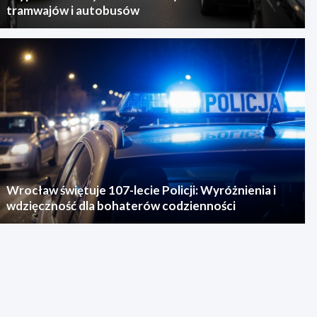
tramwajów i autobusów
Wrocław świętuje 107-lecie Policji: Wyróżnienia i
wdzięczność dla bohaterów codzienności