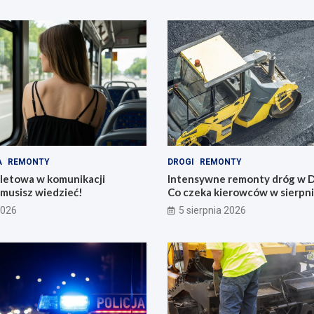
A
REMONTY
DROGI
REMONTY
iletowa w komunikacji
Intensywne remonty dróg w D
o musisz wiedzieć!
Co czeka kierowców w sierpn
2026
5 sierpnia 2026