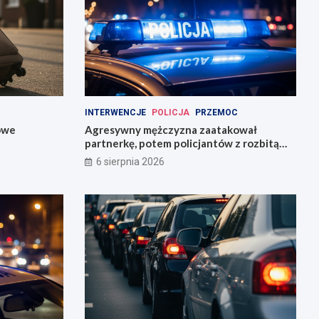
INTERWENCJE
POLICJA
PRZEMOC
owe
Agresywny mężczyzna zaatakował
partnerkę, potem policjantów z rozbitą
butelką
6 sierpnia 2026