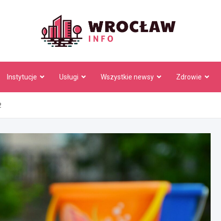
Wrocł
Instytucje
Usługi
Wszystkie newsy
Zdrowie
2