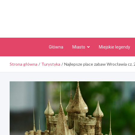
Skip
to
content
Główna
Miasto
Miejskie legendy
Strona główna
Turystyka
Najlepsze place zabaw Wrocławia cz. 