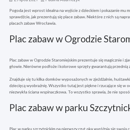
Pogoda jest wprost idealna na wyjście z dzieckiem i pokazanie mu
sprawdźcie, jak prezentują się place zabaw. Niektóre z nich są na
placach zabaw Wrocławia.
Plac zabaw w Ogrodzie Starom
Plac zabaw w Ogrodzie Staromiejskim prezentuje się magicznie i zja
głowie. Nierówne podłoże i kolorowe sprzęty gwarantują przednią z
Znajduje się tu kilka domków wyposażonych w zjeżdżalnie, huśtawk
dziecięcą wyobraźnię. Wszystko tutaj jest piękne i rzucające się 
niezwykła ściana wspinaczkowa. To wszystko sprawia, że nie sposób
Plac zabaw w parku Szczytnic
Plac w parku szczytnickim na pierwszy rzut oka wyróżnia się swoją c