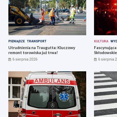
PIENIĄDZE
TRANSPORT
KULTURA
WYD
Utrudnienia na Traugutta: Kluczowy
Fascynująca 
remont torowiska już trwa!
Skłodowskiej
6 sierpnia 2026
6 sierpnia 