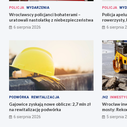
POLICJA
WYDARZENIA
POLICJA
WYD
Wrocławscy policjanci bohaterami –
Policja apel
uratowali nastolatkę z niebezpieczeństwa
rowerzysty, 
6 sierpnia 2026
6 sierpnia 
PODWÓRKA
REWITALIZACJA
/H2
INWESTY
Gajowice zyskają nowe oblicze: 2,7 mln zł
Wrocław inw
na rewitalizację podwórka
mosty: Rekon
miasto!
6 sierpnia 2026
5 sierpnia 