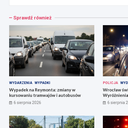
Sprawdź również
WYDARZENIA
WYPADKI
POLICJA
WYD
Wypadek na Reymonta: zmiany w
Wrocław świę
kursowaniu tramwajów i autobusów
Wyróżnienia
codziennośc
6 sierpnia 2026
6 sierpnia 