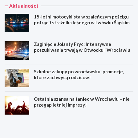
Aktualności
15-letni motocyklista w szaleńczym pościgu
potrącił strażnika leśnego w Lwówku Śląskim
Zaginięcie Jolanty Fryc: Intensywne
poszukiwania trwają w Otwocku i Wrocławiu
Szkolne zakupy po wrocławsku: promocje,
które zachwycą rodziców!
Ostatnia szansa na taniec w Wrocławiu – nie
przegap letniej imprezy!
1
Z
5
a
-
g
l
i
e
n