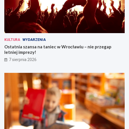
m
KULTURA
WYDARZENIA
Ostatnia szansa na taniec w Wrocławiu – nie przegap
letniej imprezy!
7 sierpnia 2026