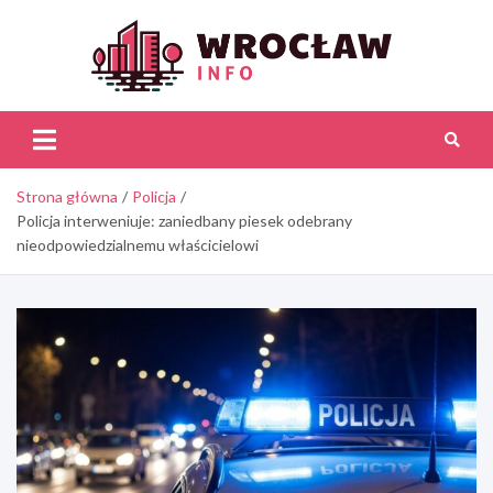
Skip
to
content
Wroc
Inf
Strona główna
Policja
Policja interweniuje: zaniedbany piesek odebrany
nieodpowiedzialnemu właścicielowi