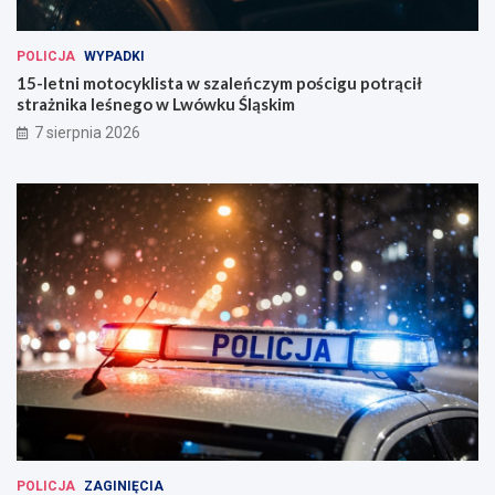
POLICJA
WYPADKI
15-letni motocyklista w szaleńczym pościgu potrącił
strażnika leśnego w Lwówku Śląskim
7 sierpnia 2026
POLICJA
ZAGINIĘCIA