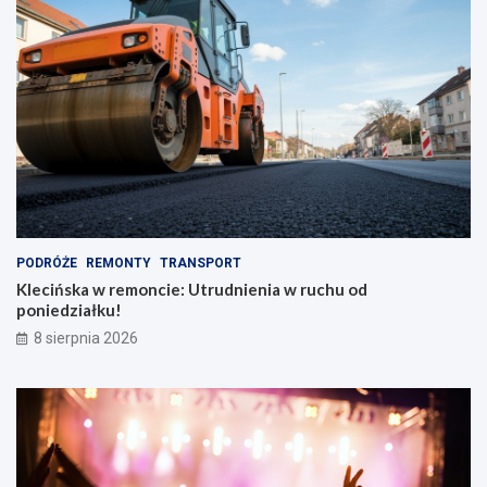
n
e
y
k
m
t
p
y
l
w
e
y
c
!
a
k
i
e
m
PODRÓŻE
REMONTY
TRANSPORT
Klecińska w remoncie: Utrudnienia w ruchu od
poniedziałku!
8 sierpnia 2026