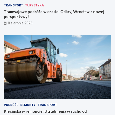
z
w
TRANSPORT
TURYSTYKA
k
e
Tramwajowe podróże w czasie: Odkryj Wrocław z nowej
r
j
perspektywy!
a
p
8 sierpnia 2026
d
e
z
r
i
s
o
p
n
e
y
k
m
t
p
y
l
w
e
y
c
!
a
k
i
e
m
PODRÓŻE
REMONTY
TRANSPORT
Klecińska w remoncie: Utrudnienia w ruchu od