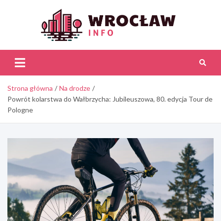
Skip
to
content
Wroc
Inf
Strona główna
Na drodze
Powrót kolarstwa do Wałbrzycha: Jubileuszowa, 80. edycja Tour de
Pologne