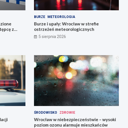
BURZE
METEOROLOGIA
dzione
Burze i upały: Wrocław w strefie
stępcę z
ostrzeżeń meteorologicznych
5 sierpnia 2026
ŚRODOWISKO
ZDROWIE
acji
Wrocław w niebezpieczeństwie – wysoki
poziom ozonu alarmuje mieszkańców