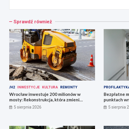
Sprawdź również
/H2
INWESTYCJE
KULTURA
REMONTY
PROFILAKTYK
Wrocław inwestuje 200 milionów w
Bezpłatne m
mosty: Rekonstrukcja, która zmieni
punktach wr
miasto!
zdrowie!
5 sierpnia 2026
5 sierpnia 