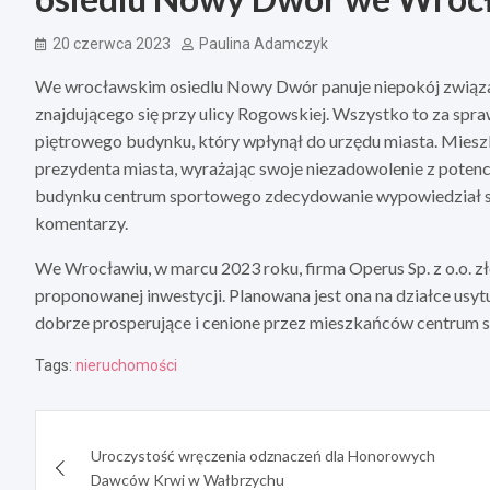
20 czerwca 2023
Paulina Adamczyk
We wrocławskim osiedlu Nowy Dwór panuje niepokój związa
znajdującego się przy ulicy Rogowskiej. Wszystko to za sp
piętrowego budynku, który wpłynął do urzędu miasta. Mieszka
prezydenta miasta, wyrażając swoje niezadowolenie z potencj
budynku centrum sportowego zdecydowanie wypowiedział się
komentarzy.
We Wrocławiu, w marcu 2023 roku, firma Operus Sp. z o.o. 
proponowanej inwestycji. Planowana jest ona na działce usyt
dobrze prosperujące i cenione przez mieszkańców centrum s
Tags:
nieruchomości
Nawigacja
Uroczystość wręczenia odznaczeń dla Honorowych
wpisu
Dawców Krwi w Wałbrzychu