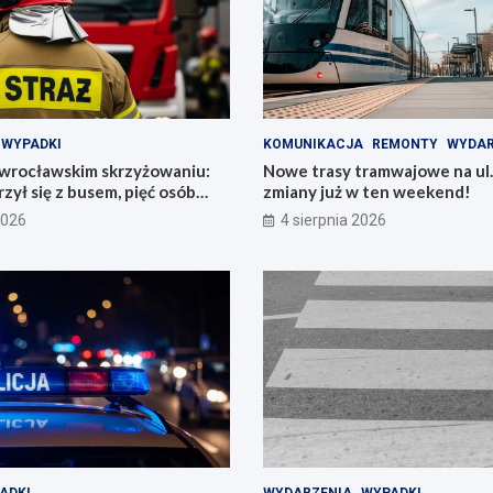
WYPADKI
KOMUNIKACJA
REMONTY
WYDAR
 wrocławskim skrzyżowaniu:
Nowe trasy tramwajowe na ul.
zył się z busem, pięć osób
zmiany już w ten weekend!
2026
4 sierpnia 2026
ADKI
WYDARZENIA
WYPADKI