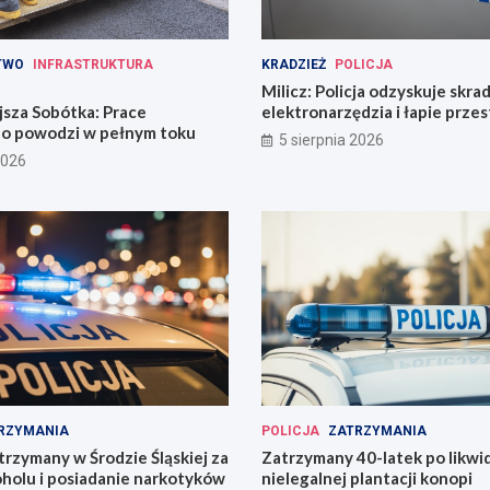
TWO
INFRASTRUKTURA
KRADZIEŻ
POLICJA
Milicz: Policja odzyskuje skra
jsza Sobótka: Prace
elektronarzędzia i łapie prze
o powodzi w pełnym toku
narkotykami
5 sierpnia 2026
2026
RZYMANIA
POLICJA
ZATRZYMANIA
trzymany w Środzie Śląskiej za
Zatrzymany 40-latek po likwid
oholu i posiadanie narkotyków
nielegalnej plantacji konopi