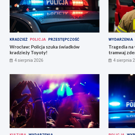
KRADZIEŻ
POLICJA
PRZESTĘPCZOŚĆ
WYDARZENIA
Wrocław: Policja szuka świadków
Tragedia na
kradzieży Toyoty!
tramwaj zder
rannych
4 sierpnia 2026
4 sierpnia 
KULTURA
WYDARZENIA
POLICJA
WYP