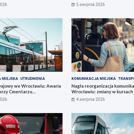
2026
5 sierpnia 2026
 MIEJSKA
UTRUDNIENIA
KOMUNIKACJA MIEJSKA
TRANSP
ajowy we Wrocławiu: Awaria
Nagła reorganizacja komunika
przy Cmentarzu
Wrocławiu: zmiany w kursach l
im
autobusowych!
2026
4 sierpnia 2026