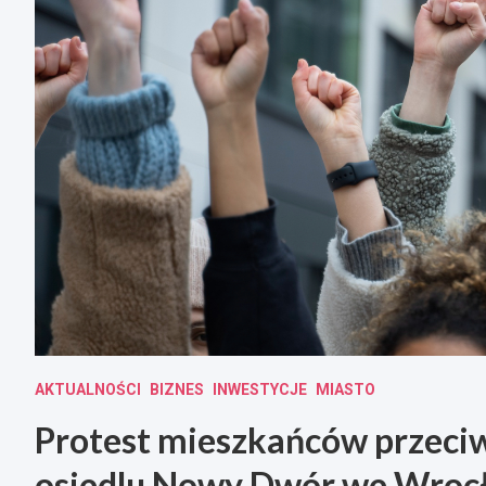
AKTUALNOŚCI
BIZNES
INWESTYCJE
MIASTO
Protest mieszkańców przeciw
osiedlu Nowy Dwór we Wroc