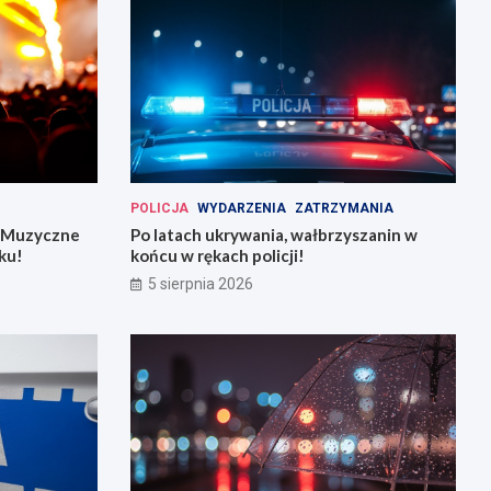
POLICJA
WYDARZENIA
ZATRZYMANIA
: Muzyczne
Po latach ukrywania, wałbrzyszanin w
ku!
końcu w rękach policji!
5 sierpnia 2026