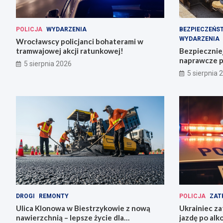
POLICJA
WYDARZENIA
BEZPIECZEŃS
WYDARZENIA
Wrocławscy policjanci bohaterami w
tramwajowej akcji ratunkowej!
Bezpiecznie
naprawcze p
5 sierpnia 2026
5 sierpnia 
DROGI
REMONTY
POLICJA
ZAT
Ulica Klonowa w Biestrzykowie z nową
Ukrainiec za
nawierzchnią – lepsze życie dla
jazdę po alk