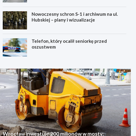
Nowoczesny schron S-1 i archiwum na ul.
Hubskiej – plany i wizualizacje
Telefon, który ocalił seniorkę przed
oszustwem
Wrocław inwestuje 200 milionów w mosty: