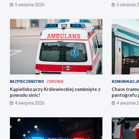
mieszkańców!
5 sierpnia 2026
5 sierpnia 
BEZPIECZEŃSTWO
ZDROWIE
KOMUNIKACJA
Kąpielisko przy Królewieckiej zamknięte z
Chaos tramw
powodu sinic!
pantografu 
Grabiszyńsk
4 sierpnia 2026
4 sierpnia 