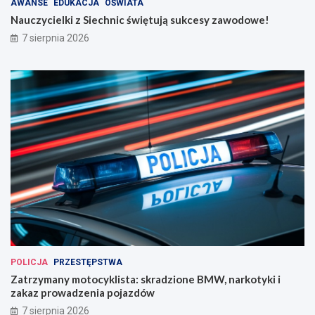
AWANSE
EDUKACJA
OŚWIATA
Nauczycielki z Siechnic świętują sukcesy zawodowe!
7 sierpnia 2026
POLICJA
PRZESTĘPSTWA
Zatrzymany motocyklista: skradzione BMW, narkotyki i
zakaz prowadzenia pojazdów
7 sierpnia 2026