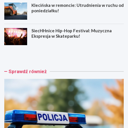
Klecińska w remoncie: Utrudnienia w ruchu od
poniedziałku!
SiecHHnice Hip-Hop Festival: Muzyczna
Ekspresja w Skateparku!
Z
T
ł
r
o
a
t
m
o
w
Sprawdź również
r
a
y
j
j
o
s
w
k
e
a
p
o
o
s
d
z
r
u
ó
s
ż