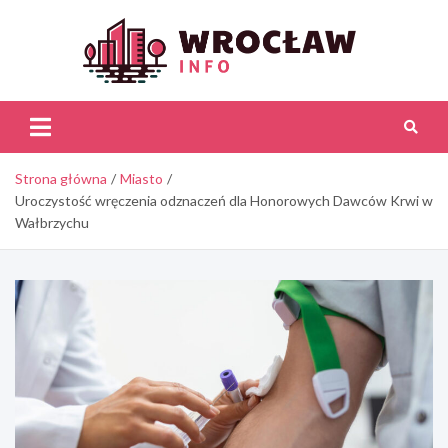
Skip
to
content
Wroc
Inf
Strona główna
Miasto
Uroczystość wręczenia odznaczeń dla Honorowych Dawców Krwi w
Wałbrzychu