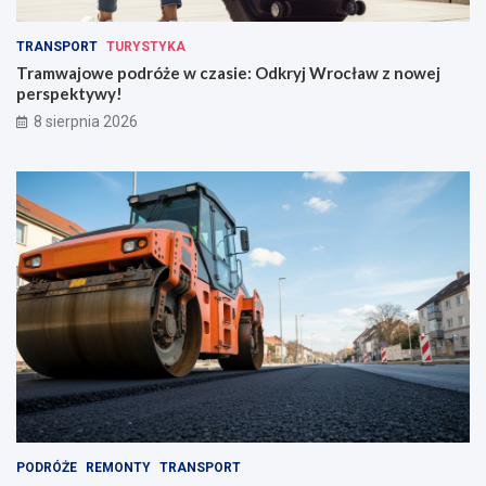
u
o
z
w
TRANSPORT
TURYSTYKA
k
e
Tramwajowe podróże w czasie: Odkryj Wrocław z nowej
r
j
perspektywy!
a
p
8 sierpnia 2026
d
e
z
r
i
s
o
p
n
e
y
k
m
t
p
y
l
w
e
y
c
!
a
k
i
e
m
PODRÓŻE
REMONTY
TRANSPORT