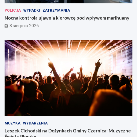
POLICJA
WYPADKI
ZATRZYMANIA
Nocna kontrola ujawnia kierowcę pod wpływem marihuany
8 sierpnia 2026
MUZYKA
WYDARZENIA
Leszek Cichoński na Dożynkach Gminy Czernica: Muzyczne
Święto Plonów!