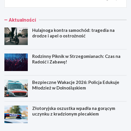
Aktualności
Hulajnoga kontra samochód: tragedia na
drodze i apel o ostrożność
Rodzinny Piknik w Strzegomianach: Czas na
Radość i Zabawę!
Bezpieczne Wakacje 2026: Policja Edukuje
Młodzież w Dolnośląskiem
Złotoryjska oszustka wpadła na gorącym
uczynku z kradzionym plecakiem
H
R
u
o