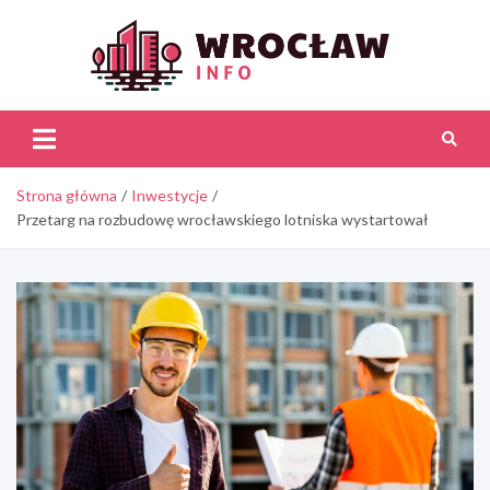
Skip
to
content
Wroc
Inf
Strona główna
Inwestycje
Przetarg na rozbudowę wrocławskiego lotniska wystartował