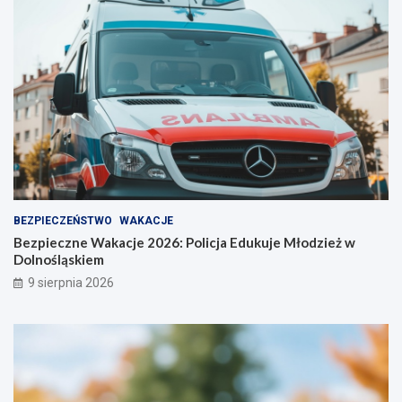
r
!
o
ż
n
o
ś
ć
BEZPIECZEŃSTWO
WAKACJE
Bezpieczne Wakacje 2026: Policja Edukuje Młodzież w
Dolnośląskiem
9 sierpnia 2026