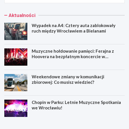
Aktualności
Wypadek na A4: Cztery auta zablokowały
ruch między Wrocławiem a Bielanami
Muzyczne hołdowanie pamięci: Ferajna z
Hoovera na bezpłatnym koncercie w
Wrocławiu
Weekendowe zmiany w komunikacji
zbiorowej: Co musisz wiedzieć?
Chopin w Parku: Letnie Muzyczne Spotkania
we Wrocławiu!
W
M
y
u
p
z