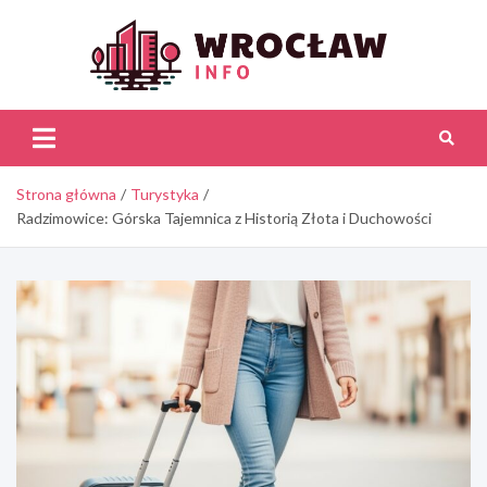
Skip
to
content
Wroc
Inf
Strona główna
Turystyka
Radzimowice: Górska Tajemnica z Historią Złota i Duchowości