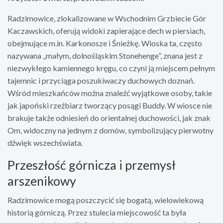
Radzimowice, zlokalizowane w Wschodnim Grzbiecie Gór
Kaczawskich, oferują widoki zapierające dech w piersiach,
obejmujące m.in. Karkonosze i Śnieżkę. Wioska ta, często
nazywana „małym, dolnośląskim Stonehenge”, znana jest z
niezwykłego kamiennego kręgu, co czyni ją miejscem pełnym
tajemnic i przyciąga poszukiwaczy duchowych doznań.
Wśród mieszkańców można znaleźć wyjątkowe osoby, takie
jak japoński rzeźbiarz tworzący posągi Buddy. W wiosce nie
brakuje także odniesień do orientalnej duchowości, jak znak
Om, widoczny na jednym z domów, symbolizujący pierwotny
dźwięk wszechświata.
Przeszłość górnicza i przemysł
arszenikowy
Radzimowice mogą poszczycić się bogatą, wielowiekową
historią górniczą. Przez stulecia miejscowość ta była