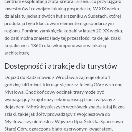
centrum eksploatacji złota, srebra i arsenu, co przyciągało
inwestorów i rozwijało lokalną gospodarkę. W XIX wieku
działała tu jedna z dwóch hut arszeniku w Sudetach, której
produkcja była kluczowym elementem gospodarczym
regionu. Pomimo zamknięcia kopalń w latach 20. XX wieku,
do dziś można znaleźć ślady tej przeszłości, takie jak znaki
kopalniane z 1860 roku wkomponowane w lokalną
architekturę.
Dostępność i atrakcje dla turystów
Dojazd do Radzimowic z Wrocławia zajmuje około 1
godzinę i 40 minut, kierując się przez Jelenią Górę w stronę
Mysłowa. Choć końcowy odcinek trasy może być
wymagający, krajobrazy rekompensują trud związany z
dojazdem. Miłośnicy pieszych wędrówek znajdą tutaj liczne
szlaki, takie jak żółty prowadzący z Wojcieszowa do
Mysłowa czy niebieski z Wąwozu Lipa. Ścieżka Spacerowa
Starej Góry, oznaczona biało-czerwonym kwadratem,