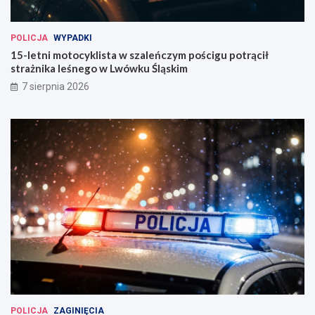
POLICJA
WYPADKI
15-letni motocyklista w szaleńczym pościgu potrącił
strażnika leśnego w Lwówku Śląskim
7 sierpnia 2026
POLICJA
ZAGINIĘCIA