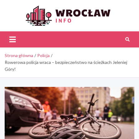
Skip
to
content
Wroc
Inf
Strona główna
Policja
Rowerowa policja wraca – bezpieczeństwo na ścieżkach Jeleniej
Góry!