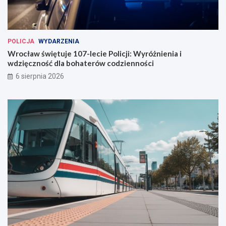
o
c
ł
a
POLICJA
WYDARZENIA
w
Wrocław świętuje 107-lecie Policji: Wyróżnienia i
i
wdzięczność dla bohaterów codzienności
u
6 sierpnia 2026