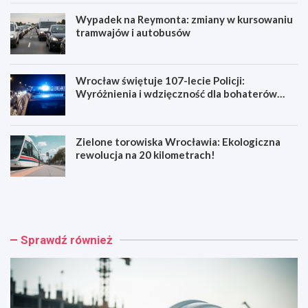
Wypadek na Reymonta: zmiany w kursowaniu
tramwajów i autobusów
Wrocław świętuje 107-lecie Policji:
Wyróżnienia i wdzięczność dla bohaterów
codzienności
Zielone torowiska Wrocławia: Ekologiczna
rewolucja na 20 kilometrach!
R
W
e
y
n
p
o
a
w
d
Sprawdź również
a
e
c
k
j
n
a
a
b
R
a
e