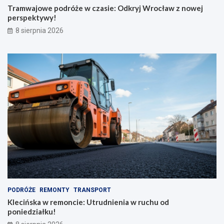
k
e
Tramwajowe podróże w czasie: Odkryj Wrocław z nowej
r
j
perspektywy!
a
p
8 sierpnia 2026
d
e
z
r
i
s
o
p
n
e
y
k
m
t
p
y
l
w
e
y
c
!
a
k
i
e
m
PODRÓŻE
REMONTY
TRANSPORT
Klecińska w remoncie: Utrudnienia w ruchu od
poniedziałku!