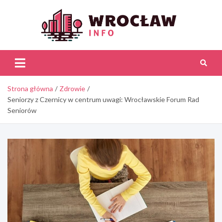
Skip
to
content
Wroc
Inf
Strona główna
Zdrowie
Seniorzy z Czernicy w centrum uwagi: Wrocławskie Forum Rad
Seniorów