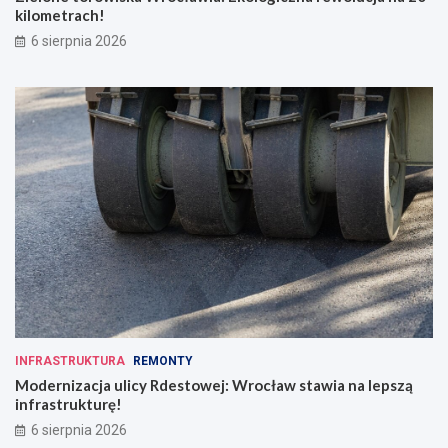
kilometrach!
r
ó
6 sierpnia 2026
w
c
o
d
z
i
e
n
n
o
ś
c
i
INFRASTRUKTURA
REMONTY
Modernizacja ulicy Rdestowej: Wrocław stawia na lepszą
infrastrukturę!
6 sierpnia 2026