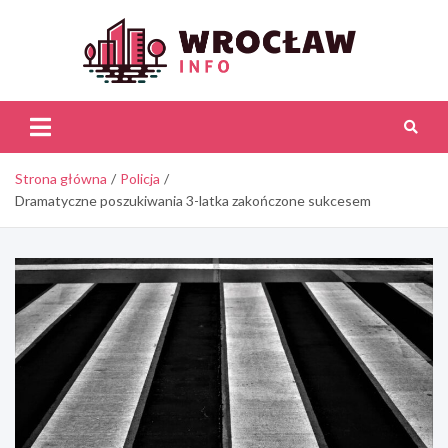
Skip
to
content
Wroc
Inf
Strona główna
Policja
Dramatyczne poszukiwania 3-latka zakończone sukcesem