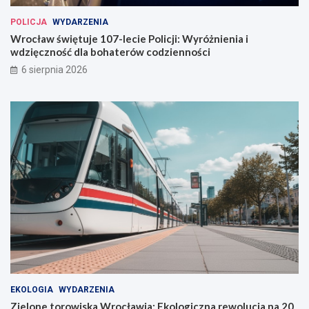
a
n
j
i
POLICJA
WYDARZENIA
ó
a
Wrocław świętuje 107-lecie Policji: Wyróżnienia i
w
i
wdzięczność dla bohaterów codzienności
i
w
6 sierpnia 2026
a
d
u
z
t
i
o
ę
b
c
u
z
s
n
ó
o
w
ś
ć
d
l
a
b
o
h
a
EKOLOGIA
WYDARZENIA
t
Zielone torowiska Wrocławia: Ekologiczna rewolucja na 20
e