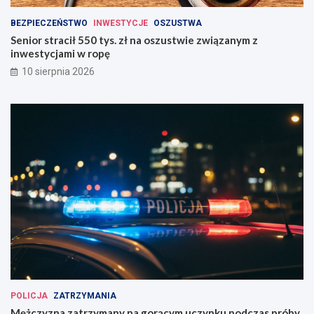
BEZPIECZEŃSTWO
INWESTYCJE
OSZUSTWA
Senior stracił 550 tys. zł na oszustwie związanym z
inwestycjami w ropę
10 sierpnia 2026
POLICJA
ZATRZYMANIA
Mężczyzna zatrzymany na gorącym uczynku podczas próby