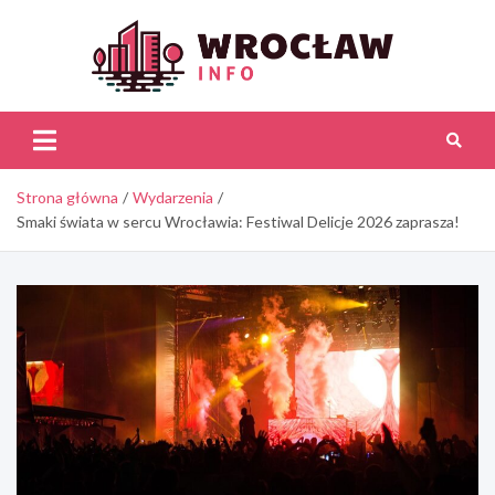
Skip
to
content
Wroc
Inf
Strona główna
Wydarzenia
Smaki świata w sercu Wrocławia: Festiwal Delicje 2026 zaprasza!