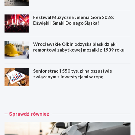
Festiwal Muzyczna Jelenia Góra 2026:
Dźwięki i Smaki Dolnego Śląska!
Wrocławskie Ołbin odzyska blask dzięki
remontowi zabytkowej mozaiki z 1939 roku
Senior stracił 550 tys. zł na oszustwie
związanym z inwestycjami w ropę
W
F
r
e
o
s
c
t
ł
i
Sprawdź również
a
w
w
a
:
l
W
M