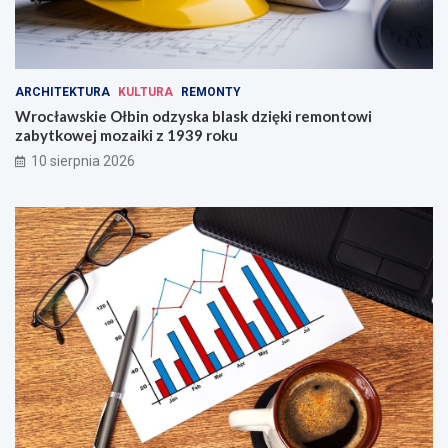
k
a
!
ARCHITEKTURA
KULTURA
REMONTY
Wrocławskie Ołbin odzyska blask dzięki remontowi
zabytkowej mozaiki z 1939 roku
10 sierpnia 2026