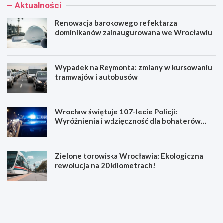
Aktualności
Renowacja barokowego refektarza
dominikanów zainaugurowana we Wrocławiu
Wypadek na Reymonta: zmiany w kursowaniu
tramwajów i autobusów
Wrocław świętuje 107-lecie Policji:
Wyróżnienia i wdzięczność dla bohaterów
codzienności
Zielone torowiska Wrocławia: Ekologiczna
rewolucja na 20 kilometrach!
R
W
e
y
n
p
o
a
w
d