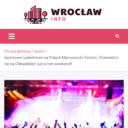
Skip
to
content
Wroc
Inf
Strona główna
Sport
Sportowe szaleństwo na Polach Marsowych: Festyn „Przewietrz
się na Olimpijskim” już w ten weekend!