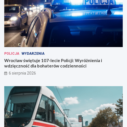
n
ó
a
w
w
e
W
r
o
c
ł
a
POLICJA
WYDARZENIA
w
Wrocław świętuje 107-lecie Policji: Wyróżnienia i
i
wdzięczność dla bohaterów codzienności
u
6 sierpnia 2026