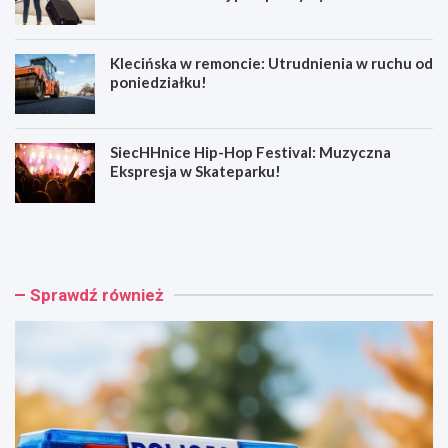
Klecińska w remoncie: Utrudnienia w ruchu od
poniedziałku!
SiecHHnice Hip-Hop Festival: Muzyczna
Ekspresja w Skateparku!
Z
T
ł
r
o
a
t
m
o
w
Sprawdź również
r
a
y
j
j
o
s
w
k
e
a
p
o
o
s
d
z
r