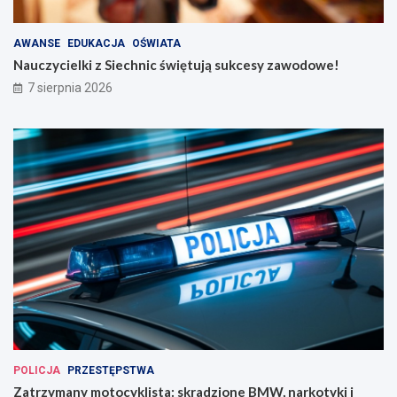
AWANSE
EDUKACJA
OŚWIATA
Nauczycielki z Siechnic świętują sukcesy zawodowe!
7 sierpnia 2026
POLICJA
PRZESTĘPSTWA
Zatrzymany motocyklista: skradzione BMW, narkotyki i