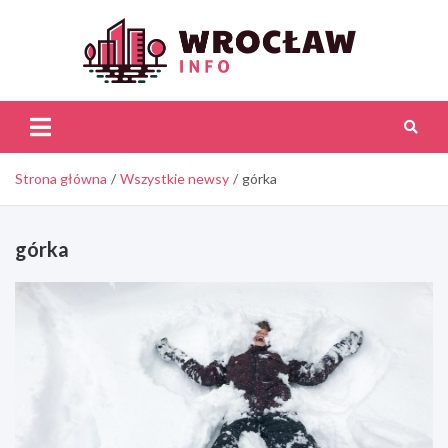
Skip
to
content
Wroc
Inf
Strona główna
Wszystkie newsy
górka
górka