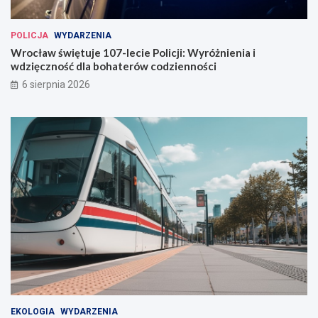
ł
a
POLICJA
WYDARZENIA
w
Wrocław świętuje 107-lecie Policji: Wyróżnienia i
i
wdzięczność dla bohaterów codzienności
u
6 sierpnia 2026
EKOLOGIA
WYDARZENIA