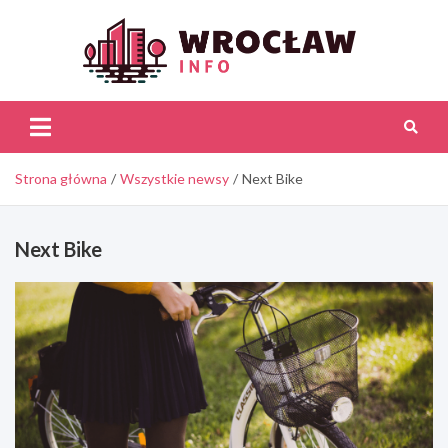
Skip
to
content
Wroc
Inf
Strona główna
Wszystkie newsy
Next Bike
Next Bike