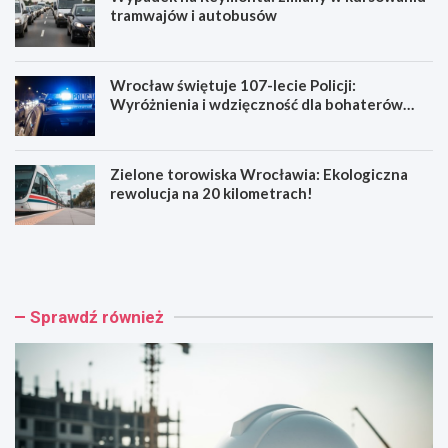
tramwajów i autobusów
Wrocław świętuje 107-lecie Policji:
Wyróżnienia i wdzięczność dla bohaterów
codzienności
Zielone torowiska Wrocławia: Ekologiczna
rewolucja na 20 kilometrach!
R
W
e
y
n
p
o
a
w
d
Sprawdź również
a
e
c
k
j
n
a
a
b
R
a
e
r
y