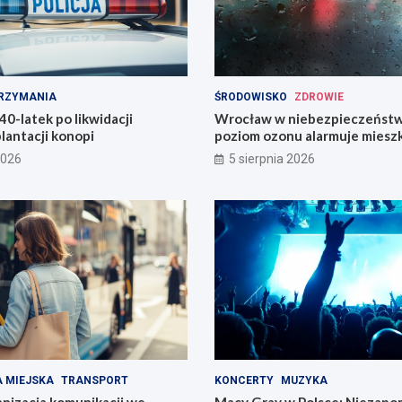
RZYMANIA
ŚRODOWISKO
ZDROWIE
0-latek po likwidacji
Wrocław w niebezpieczeństw
plantacji konopi
poziom ozonu alarmuje mies
2026
5 sierpnia 2026
 MIEJSKA
TRANSPORT
KONCERTY
MUZYKA