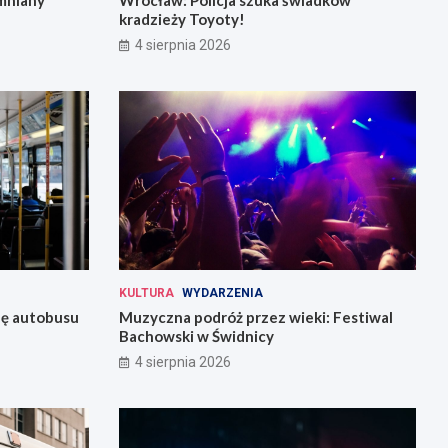
mniany
Wrocław: Policja szuka świadków
kradzieży Toyoty!
4 sierpnia 2026
KULTURA
WYDARZENIA
bę autobusu
Muzyczna podróż przez wieki: Festiwal
Bachowski w Świdnicy
4 sierpnia 2026