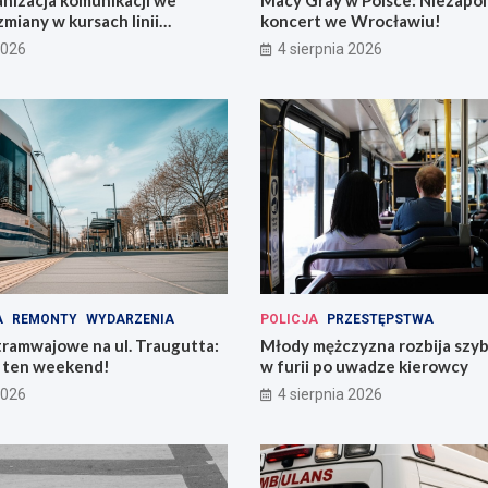
nizacja komunikacji we
Macy Gray w Polsce: Niezapo
miany w kursach linii
koncert we Wrocławiu!
ch!
2026
4 sierpnia 2026
A
REMONTY
WYDARZENIA
POLICJA
PRZESTĘPSTWA
tramwajowe na ul. Traugutta:
Młody mężczyzna rozbija szy
w ten weekend!
w furii po uwadze kierowcy
2026
4 sierpnia 2026