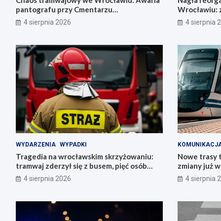
Chaos tramwajowy we Wrocławiu: Awaria
Nagła reorga
pantografu przy Cmentarzu
Wrocławiu: z
Grabiszyńskim
autobusowy
4 sierpnia 2026
4 sierpnia 
WYDARZENIA
WYPADKI
KOMUNIKACJ
Tragedia na wrocławskim skrzyżowaniu:
Nowe trasy 
tramwaj zderzył się z busem, pięć osób
zmiany już 
rannych
4 sierpnia 2026
4 sierpnia 