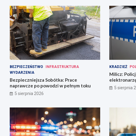
BEZPIECZEŃSTWO
INFRASTRUKTURA
KRADZIEŻ
PO
WYDARZENIA
Milicz: Poli
Bezpieczniejsza Sobótka: Prace
elektronarzę
naprawcze po powodzi w pełnym toku
narkotykami
5 sierpnia 
5 sierpnia 2026