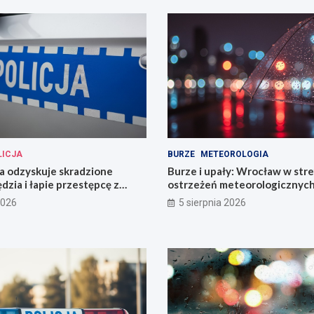
LICJA
BURZE
METEOROLOGIA
cja odzyskuje skradzione
Burze i upały: Wrocław w stre
dzia i łapie przestępcę z
ostrzeżeń meteorologicznyc
2026
5 sierpnia 2026