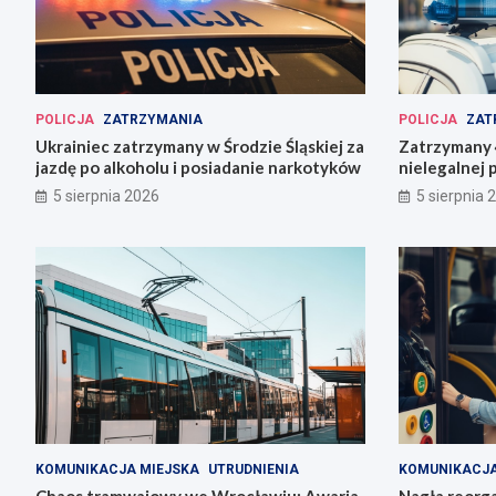
POLICJA
ZATRZYMANIA
POLICJA
ZAT
Ukrainiec zatrzymany w Środzie Śląskiej za
Zatrzymany 4
jazdę po alkoholu i posiadanie narkotyków
nielegalnej 
5 sierpnia 2026
5 sierpnia 
KOMUNIKACJA MIEJSKA
UTRUDNIENIA
KOMUNIKACJA