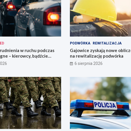
ED
PODWÓRKA
REWITALIZACJA
rudnienia w ruchu podczas
Gajowice zyskają nowe oblicze
gne – kierowcy, bądźcie
na rewitalizację podwórka
i!
2026
6 sierpnia 2026