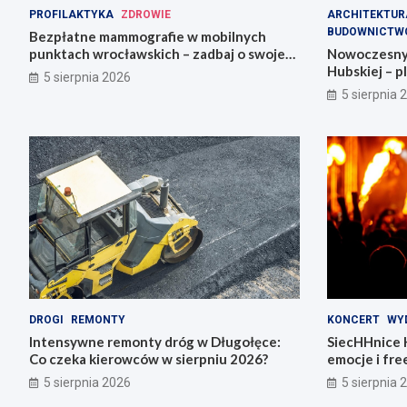
PROFILAKTYKA
ZDROWIE
ARCHITEKTUR
BUDOWNICTW
Bezpłatne mammografie w mobilnych
punktach wrocławskich – zadbaj o swoje
Nowoczesny s
zdrowie!
Hubskiej – pl
5 sierpnia 2026
5 sierpnia 
DROGI
REMONTY
KONCERT
WY
Intensywne remonty dróg w Długołęce:
SiecHHnice 
Co czeka kierowców w sierpniu 2026?
emocje i fre
5 sierpnia 2026
5 sierpnia 