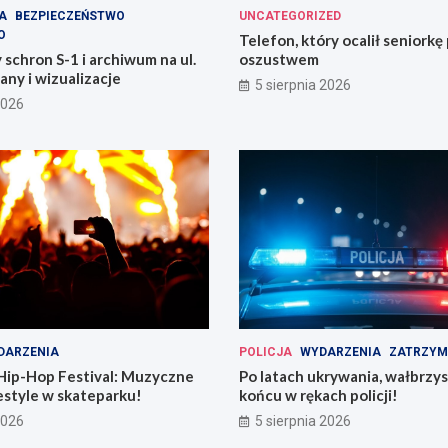
A
BEZPIECZEŃSTWO
UNCATEGORIZED
O
Telefon, który ocalił seniorkę
chron S-1 i archiwum na ul.
oszustwem
any i wizualizacje
5 sierpnia 2026
2026
DARZENIA
POLICJA
WYDARZENIA
ZATRZYM
Hip-Hop Festival: Muzyczne
Po latach ukrywania, wałbrzy
estyle w skateparku!
końcu w rękach policji!
2026
5 sierpnia 2026